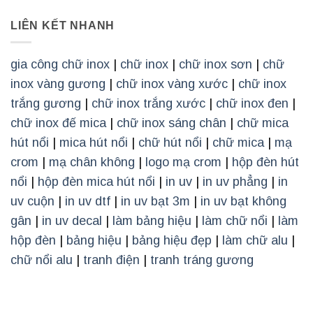
LIÊN KẾT NHANH
gia công chữ inox
|
chữ inox
|
chữ inox sơn
|
chữ
inox vàng gương
|
chữ inox vàng xước
|
chữ inox
trắng gương
|
chữ inox trắng xước
|
chữ inox đen
|
chữ inox đế mica
|
chữ inox sáng chân
|
chữ mica
hút nổi
|
mica hút nổi
|
chữ hút nổi
|
chữ mica
|
mạ
crom
|
mạ chân không
|
logo mạ crom
|
hộp đèn hút
nổi
|
hộp đèn mica hút nổi
|
in uv
|
in uv phẳng
|
in
uv cuộn
|
in uv dtf
|
in uv bạt 3m
|
in uv bạt không
gân
|
in uv decal
|
làm bảng hiệu
|
làm chữ nổi
|
làm
hộp đèn
|
bảng hiệu
|
bảng hiệu đẹp
|
làm chữ alu
|
chữ nổi alu
|
tranh điện
|
tranh tráng gương