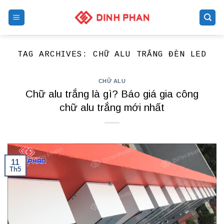
Skip
to
content
TAG ARCHIVES:
CHỮ ALU TRẮNG ĐÈN LED
CHỮ ALU
Chữ alu trắng là gì? Báo giá gia công
chữ alu trắng mới nhất
11
Th5