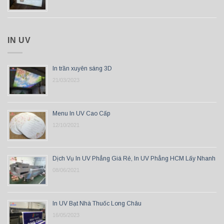
IN UV
In trần xuyên sáng 3D
21/03/2023
Menu In UV Cao Cấp
12/10/2021
Dịch Vụ In UV Phẳng Giá Rẻ, In UV Phẳng HCM Lấy Nhanh
08/06/2021
In UV Bạt Nhà Thuốc Long Châu
16/05/2023