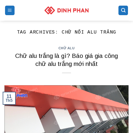
Skip
to
content
TAG ARCHIVES:
CHỮ NỔI ALU TRẮNG
CHỮ ALU
Chữ alu trắng là gì? Báo giá gia công
chữ alu trắng mới nhất
11
Th5