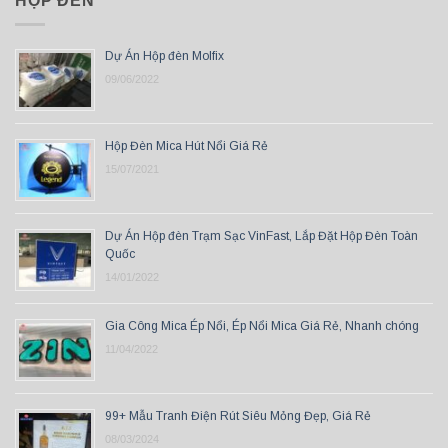
HỘP ĐÈN
Dự Án Hộp đèn Molfix
09/06/2022
Hộp Đèn Mica Hút Nổi Giá Rẻ
15/07/2021
Dự Án Hộp đèn Trạm Sạc VinFast, Lắp Đặt Hộp Đèn Toàn
Quốc
14/01/2022
Gia Công Mica Ép Nổi, Ép Nổi Mica Giá Rẻ, Nhanh chóng
11/04/2022
99+ Mẫu Tranh Điện Rút Siêu Mỏng Đẹp, Giá Rẻ
08/03/2024