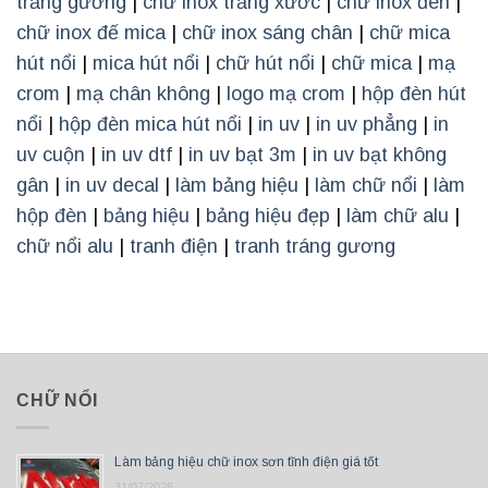
trắng gương
|
chữ inox trắng xước
|
chữ inox đen
|
chữ inox đế mica
|
chữ inox sáng chân
|
chữ mica
hút nổi
|
mica hút nổi
|
chữ hút nổi
|
chữ mica
|
mạ
crom
|
mạ chân không
|
logo mạ crom
|
hộp đèn hút
nổi
|
hộp đèn mica hút nổi
|
in uv
|
in uv phẳng
|
in
uv cuộn
|
in uv dtf
|
in uv bạt 3m
|
in uv bạt không
gân
|
in uv decal
|
làm bảng hiệu
|
làm chữ nổi
|
làm
hộp đèn
|
bảng hiệu
|
bảng hiệu đẹp
|
làm chữ alu
|
chữ nổi alu
|
tranh điện
|
tranh tráng gương
CHỮ NỔI
Làm bảng hiệu chữ inox sơn tĩnh điện giá tốt
31/07/2026