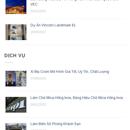
VEC
26/11/2025
Dự Án Vincom Landmark 81
25/05/2021
DỊCH VỤ
Xi Mạ Crom Mô Hình Giá Tốt, Uy Tín, Chất Lượng
07/06/2024
Làm Chữ Mica Hông Inox, Bảng Hiệu Chữ Mica Hông Inox
09/12/2023
Làm Biển Số Phòng Khách Sạn