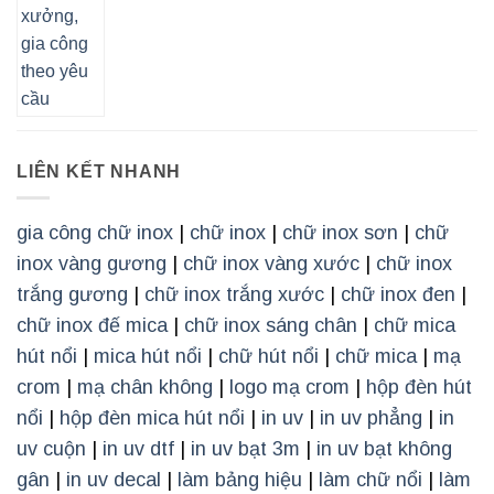
LIÊN KẾT NHANH
gia công chữ inox
|
chữ inox
|
chữ inox sơn
|
chữ
inox vàng gương
|
chữ inox vàng xước
|
chữ inox
trắng gương
|
chữ inox trắng xước
|
chữ inox đen
|
chữ inox đế mica
|
chữ inox sáng chân
|
chữ mica
hút nổi
|
mica hút nổi
|
chữ hút nổi
|
chữ mica
|
mạ
crom
|
mạ chân không
|
logo mạ crom
|
hộp đèn hút
nổi
|
hộp đèn mica hút nổi
|
in uv
|
in uv phẳng
|
in
uv cuộn
|
in uv dtf
|
in uv bạt 3m
|
in uv bạt không
gân
|
in uv decal
|
làm bảng hiệu
|
làm chữ nổi
|
làm