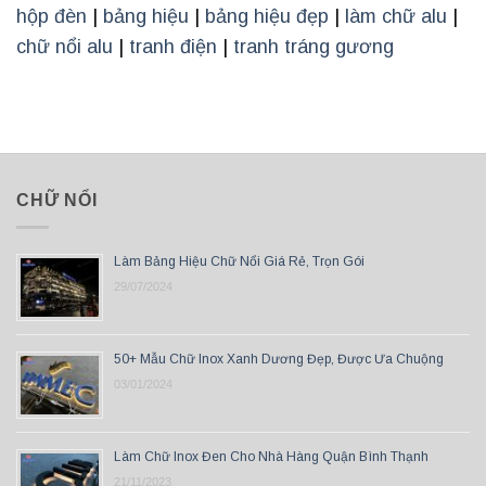
hộp đèn
|
bảng hiệu
|
bảng hiệu đẹp
|
làm chữ alu
|
chữ nổi alu
|
tranh điện
|
tranh tráng gương
CHỮ NỔI
Làm Bảng Hiệu Chữ Nổi Giá Rẻ, Trọn Gói
29/07/2024
50+ Mẫu Chữ Inox Xanh Dương Đẹp, Được Ưa Chuộng
03/01/2024
Làm Chữ Inox Đen Cho Nhà Hàng Quận Bình Thạnh
21/11/2023