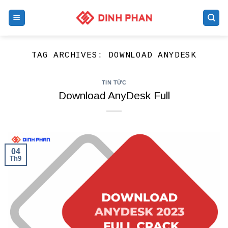
Skip
to
content
TAG ARCHIVES:
DOWNLOAD ANYDESK
TIN TỨC
Download AnyDesk Full
04
Th9