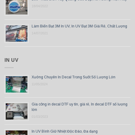
18/04/2022
Làm Biển Bạt 3M In UV, In UV Bạt 3M Giá Rẻ, Chất Lượng
14/07/2021
IN UV
Xưởng Chuyên In Decal Trong Suốt Số Lượng Lớn
11/05/2024
Gia công in decal DTF uy tín, giá rẻ, In decal DTF số lượng
lớn
01/03/2023
In UV Bình Giữ Nhiệt Độc Đáo, Đa dạng