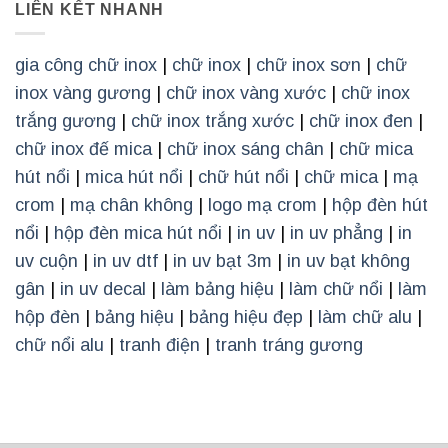
LIÊN KẾT NHANH
gia công chữ inox
|
chữ inox
|
chữ inox sơn
|
chữ
inox vàng gương
|
chữ inox vàng xước
|
chữ inox
trắng gương
|
chữ inox trắng xước
|
chữ inox đen
|
chữ inox đế mica
|
chữ inox sáng chân
|
chữ mica
hút nổi
|
mica hút nổi
|
chữ hút nổi
|
chữ mica
|
mạ
crom
|
mạ chân không
|
logo mạ crom
|
hộp đèn hút
nổi
|
hộp đèn mica hút nổi
|
in uv
|
in uv phẳng
|
in
uv cuộn
|
in uv dtf
|
in uv bạt 3m
|
in uv bạt không
gân
|
in uv decal
|
làm bảng hiệu
|
làm chữ nổi
|
làm
hộp đèn
|
bảng hiệu
|
bảng hiệu đẹp
|
làm chữ alu
|
chữ nổi alu
|
tranh điện
|
tranh tráng gương