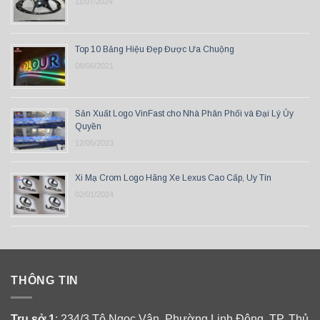
11/07/2024
Top 10 Bảng Hiệu Đẹp Được Ưa Chuộng
08/06/2021
Sản Xuất Logo VinFast cho Nhà Phân Phối và Đại Lý Ủy
Quyền
12/05/2023
Xi Mạ Crom Logo Hãng Xe Lexus Cao Cấp, Uy Tín
02/01/2024
THÔNG TIN
Trụ sở 1
: 234/3 Tô Ngọc Vân, Phường Linh Đông, TP. Thủ