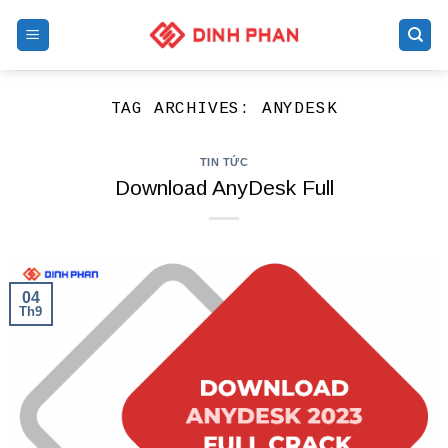
Skip
to
content
TAG ARCHIVES:
ANYDESK
TIN TỨC
Download AnyDesk Full
04
Th9