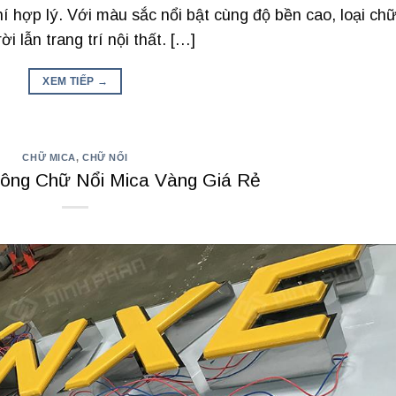
hí hợp lý. Với màu sắc nổi bật cùng độ bền cao, loại ch
i lẫn trang trí nội thất. […]
XEM TIẾP
→
CHỮ MICA
,
CHỮ NỔI
ông Chữ Nổi Mica Vàng Giá Rẻ