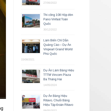
27/06/2022
Thi công 108 Hộp đèn
Pano Vinfast Toàn
Quốc
30/12/2022
Làm Biển Chỉ Dẫn
Quảng Cáo – Dự Án
Vinpearl Grand World
Phú Quốc
15/08/2021
Dự Án Làm Bảng Hiệu
TTTM Vincom Plaza
Ba Tháng Hai
14/05/2024
Dự Án Bảng Hiệu
Ritavo, Chuỗi Bảng
Hiệu Tập Đoàn Ritavo
ng
06/05/2022