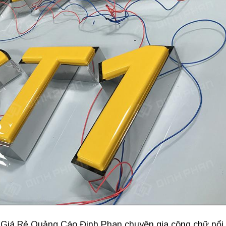
Giá Rẻ Quảng Cáo Đinh Phan chuyên gia công chữ nổi