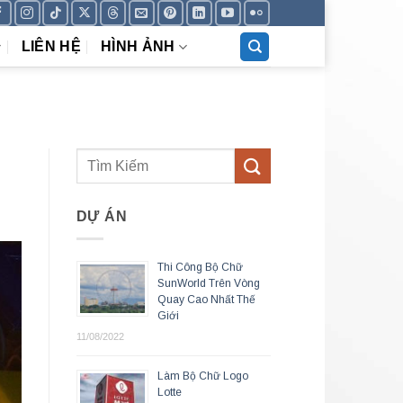
LIÊN HỆ
HÌNH ẢNH
DỰ ÁN
Thi Công Bộ Chữ
SunWorld Trên Vòng
Quay Cao Nhất Thế
Giới
11/08/2022
Làm Bộ Chữ Logo
Lotte