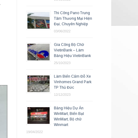
ữ
Thi Công Pano Trung
Tâm Thương Mại Hiện
Đại, Chuyên Nghiệp
03/06/2022
Gia Công Bộ Chữ
VietinBank – Làm
Bảng Hiệu VietinBank
25/10/2023
Làm Biển Cấm Đỗ Xe
Vinhomes Grand Park
TP Thủ Đức
12/12/2023
Bảng Hiệu Dự Án
WinMart, Biển Bạt
WinMart, Bộ chữ
Winmart
19/04/2022