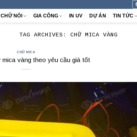
CHỮ NỔI
GIA CÔNG
IN UV
DỰ ÁN
TIN TỨC
TAG ARCHIVES:
CHỮ MICA VÀNG
CHỮ MICA
 mica vàng theo yêu cầu giá tốt