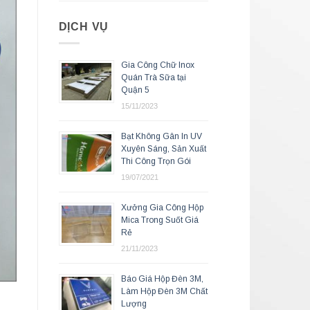
DỊCH VỤ
Gia Công Chữ Inox
Quán Trà Sữa tại
Quận 5
15/11/2023
Bạt Không Gân In UV
Xuyên Sáng, Sản Xuất
Thi Công Trọn Gói
19/07/2021
Xưởng Gia Công Hộp
Mica Trong Suốt Giá
Rẻ
21/11/2023
Báo Giá Hộp Đèn 3M,
Làm Hộp Đèn 3M Chất
Lượng