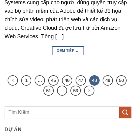
Systems cung cấp cho người dùng quyền truy cập
vào bộ phần mềm của Adobe để thiết kế đồ họa,
chỉnh sửa video, phát triển web và các dịch vụ
cloud. Creative Cloud được lưu trữ bởi Amazon
Web Services. Tổng […]
XEM TIẾP
→
1
…
45
46
47
48
49
50
51
…
53
DỰ ÁN