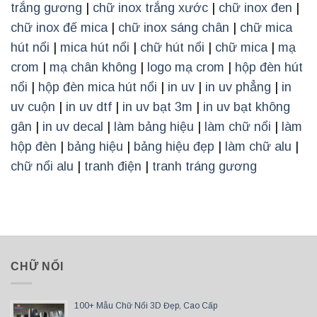
trắng gương
|
chữ inox trắng xước
|
chữ inox đen
|
chữ inox đế mica
|
chữ inox sáng chân
|
chữ mica
hút nổi
|
mica hút nổi
|
chữ hút nổi
|
chữ mica
|
mạ
crom
|
mạ chân không
|
logo mạ crom
|
hộp đèn hút
nổi
|
hộp đèn mica hút nổi
|
in uv
|
in uv phẳng
|
in
uv cuộn
|
in uv dtf
|
in uv bạt 3m
|
in uv bạt không
gân
|
in uv decal
|
làm bảng hiệu
|
làm chữ nổi
|
làm
hộp đèn
|
bảng hiệu
|
bảng hiệu đẹp
|
làm chữ alu
|
chữ nổi alu
|
tranh điện
|
tranh tráng gương
CHỮ NỔI
100+ Mẫu Chữ Nổi 3D Đẹp, Cao Cấp