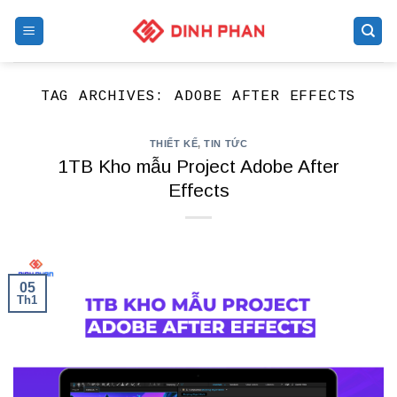
Skip
to
content
TAG ARCHIVES:
ADOBE AFTER EFFECTS
THIẾT KẾ
,
TIN TỨC
1TB Kho mẫu Project Adobe After
Effects
05
Th1