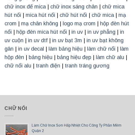
chữ inox đế mica
|
chữ inox sáng chân
|
chữ mica
hút nổi
|
mica hút nổi
|
chữ hút nổi
|
chữ mica
|
mạ
crom
|
mạ chân không
|
logo mạ crom
|
hộp đèn hút
nổi
|
hộp đèn mica hút nổi
|
in uv
|
in uv phẳng
|
in
uv cuộn
|
in uv dtf
|
in uv bạt 3m
|
in uv bạt không
gân
|
in uv decal
|
làm bảng hiệu
|
làm chữ nổi
|
làm
hộp đèn
|
bảng hiệu
|
bảng hiệu đẹp
|
làm chữ alu
|
chữ nổi alu
|
tranh điện
|
tranh tráng gương
CHỮ NỔI
Làm Chữ Inox Sơn Hấp Nhiệt Cho Công Ty Phần Mềm
Quận 2