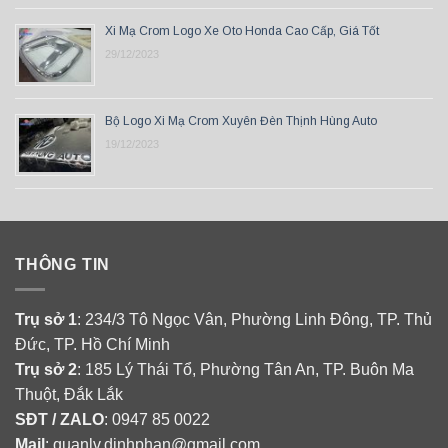
Xi Mạ Crom Logo Xe Oto Honda Cao Cấp, Giá Tốt
29/12/2023
Bộ Logo Xi Mạ Crom Xuyên Đèn Thịnh Hùng Auto
19/12/2023
THÔNG TIN
Trụ sở 1
: 234/3 Tô Ngọc Vân, Phường Linh Đông, TP. Thủ
Đức, TP. Hồ Chí Minh
Trụ sở 2
: 185 Lý Thái Tổ, Phường Tân An, TP. Buôn Ma
Thuột, Đắk Lắk
SĐT / ZALO
: 0947 85 0022
Mail
: quanlv.dinhphan@gmail.com