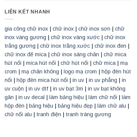
LIÊN KẾT NHANH
gia công chữ inox
|
chữ inox
|
chữ inox sơn
|
chữ
inox vàng gương
|
chữ inox vàng xước
|
chữ inox
trắng gương
|
chữ inox trắng xước
|
chữ inox đen
|
chữ inox đế mica
|
chữ inox sáng chân
|
chữ mica
hút nổi
|
mica hút nổi
|
chữ hút nổi
|
chữ mica
|
mạ
crom
|
mạ chân không
|
logo mạ crom
|
hộp đèn hút
nổi
|
hộp đèn mica hút nổi
|
in uv
|
in uv phẳng
|
in
uv cuộn
|
in uv dtf
|
in uv bạt 3m
|
in uv bạt không
gân
|
in uv decal
|
làm bảng hiệu
|
làm chữ nổi
|
làm
hộp đèn
|
bảng hiệu
|
bảng hiệu đẹp
|
làm chữ alu
|
chữ nổi alu
|
tranh điện
|
tranh tráng gương