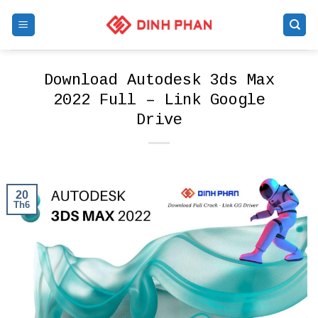
Skip
to
content
Download Autodesk 3ds Max
2022 Full – Link Google
Drive
20
Th6