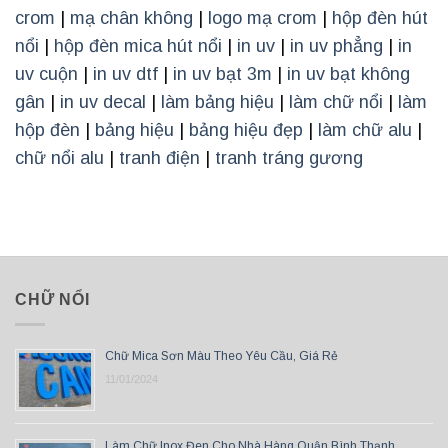
crom
|
mạ chân không
|
logo mạ crom
|
hộp đèn hút
nổi
|
hộp đèn mica hút nổi
|
in uv
|
in uv phẳng
|
in
uv cuộn
|
in uv dtf
|
in uv bạt 3m
|
in uv bạt không
gân
|
in uv decal
|
làm bảng hiệu
|
làm chữ nổi
|
làm
hộp đèn
|
bảng hiệu
|
bảng hiệu đẹp
|
làm chữ alu
|
chữ nổi alu
|
tranh điện
|
tranh tráng gương
CHỮ NỔI
Chữ Mica Sơn Màu Theo Yêu Cầu, Giá Rẻ
11/01/2024
Làm Chữ Inox Đen Cho Nhà Hàng Quận Bình Thạnh