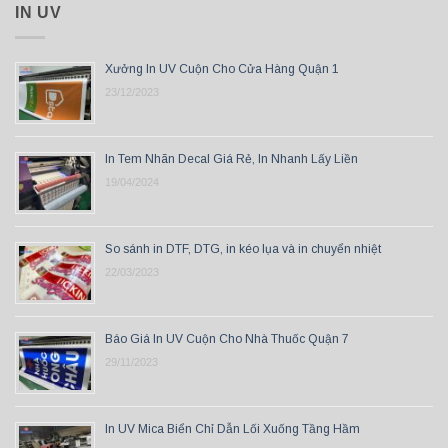
IN UV
Xưởng In UV Cuộn Cho Cửa Hàng Quận 1
23/12/2023
In Tem Nhãn Decal Giá Rẻ, In Nhanh Lấy Liền
19/04/2024
So sánh in DTF, DTG, in kéo lụa và in chuyển nhiệt
22/03/2023
Báo Giá In UV Cuộn Cho Nhà Thuốc Quận 7
29/11/2023
In UV Mica Biển Chỉ Dẫn Lối Xuống Tầng Hầm