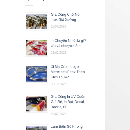
Gia Công Chữ Nổi
Inox Giá Xưởng
11/07/2026
In Chuyển Nhiệt là gì?
Ưu và nhược điểm
25/02/2023
Xi Mạ Crom Logo
Mercedes Benz Theo
Kích Thước
30/12/2023
Gia Công In UV Cuộn
Giá Rẻ, In Bạt, Decal,
Backlit, PP
30/07/2024
Làm Biển Số Phòng