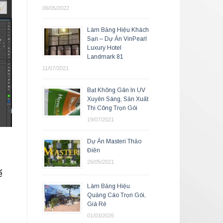
06/05/2022
Làm Bảng Hiệu Khách
Sạn – Dự Án VinPearl
Luxury Hotel
Landmark 81
11/07/2021
Bạt Không Gân In UV
Xuyên Sáng, Sản Xuất
Thi Công Trọn Gói
19/07/2021
Dự Án Masteri Thảo
Điền
26/05/2021
ể
Làm Bảng Hiệu
Quảng Cáo Trọn Gói,
Giá Rẻ
01/03/2026