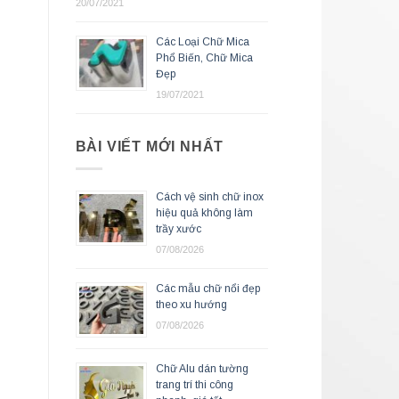
20/07/2021
Các Loại Chữ Mica
Phổ Biến, Chữ Mica
Đẹp
19/07/2021
BÀI VIẾT MỚI NHẤT
Cách vệ sinh chữ inox
hiệu quả không làm
trầy xước
07/08/2026
Các mẫu chữ nổi đẹp
theo xu hướng
07/08/2026
Chữ Alu dán tường
trang trí thi công