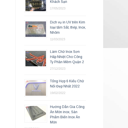
Khách Sạn
17/05/2023
Dịch vụ in UV trên Kim
loại tấm Sắt, thép, Inox,
Nhôm
11/03/2023
Làm Chữ Inox Sơn
Hấp Nhiệt Cho Công
Ty Phần Mềm Quận 2
27/12/2023
Tổng Hợp 6 Kiểu Chữ
Nổi Đẹp Nhất 2022
19/02/2022
Hướng Dẫn Gia Công
Ăn Mòn inox, Sản
Phẩm Biển Inox Ăn
Mòn