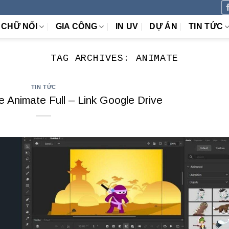
CHỮ NỔI
GIA CÔNG
IN UV
DỰ ÁN
TIN TỨC
TAG ARCHIVES:
ANIMATE
TIN TỨC
 Animate Full – Link Google Drive