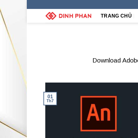
Skip
to
TRANG CHỦ
content
Download Adobe
01
Th7