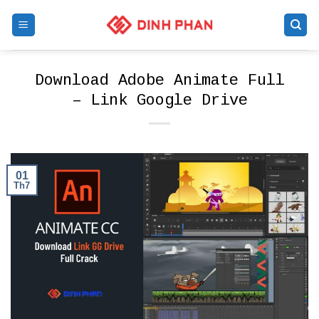
Skip
to
content
Download Adobe Animate Full
– Link Google Drive
01
Th7