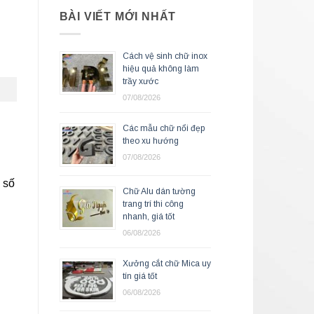
BÀI VIẾT MỚI NHẤT
Cách vệ sinh chữ inox
hiệu quả không làm
trầy xước
07/08/2026
Các mẫu chữ nổi đẹp
theo xu hướng
07/08/2026
 số
Chữ Alu dán tường
trang trí thi công
nhanh, giá tốt
06/08/2026
Xưởng cắt chữ Mica uy
tín giá tốt
06/08/2026