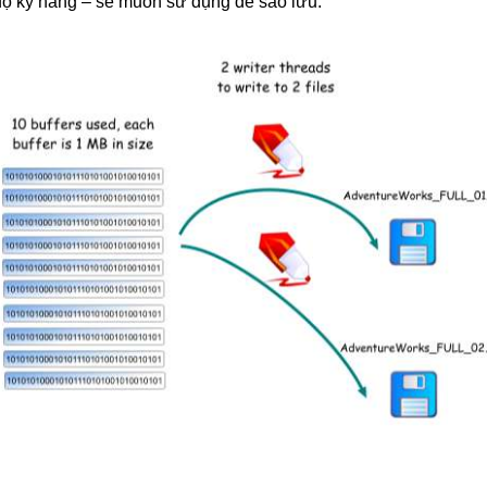
h độ kỹ năng – sẽ muốn sử dụng để sao lưu.