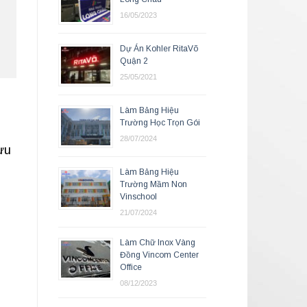
16/05/2023
Dự Án Kohler RitaVõ
Quận 2
25/05/2021
Làm Bảng Hiệu
Trường Học Trọn Gói
28/07/2024
ưu
Làm Bảng Hiệu
Trường Mầm Non
Vinschool
21/07/2024
Làm Chữ Inox Vàng
Đồng Vincom Center
Office
08/12/2023