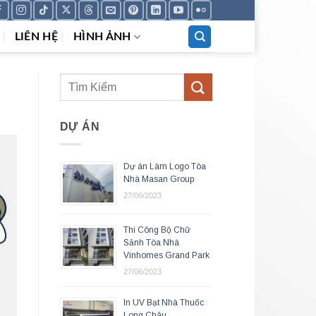
LIÊN HỆ
HÌNH ẢNH
DỰ ÁN
Dự án Làm Logo Tòa
Nhà Masan Group
27/06/2023
Thi Công Bộ Chữ
Sảnh Tòa Nhà
Vinhomes Grand Park
27/06/2023
In UV Bạt Nhà Thuốc
Long Châu