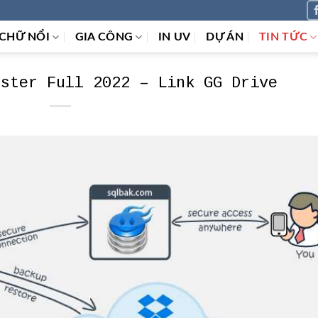
CHỮ NỔI
GIA CÔNG
IN UV
DỰ ÁN
TIN TỨC
aster Full 2022 – Link GG Drive