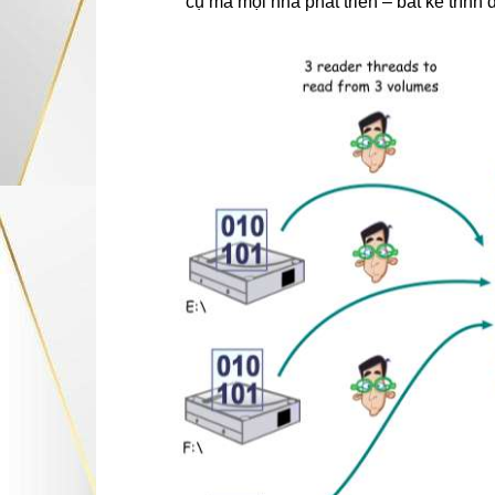
cụ mà mọi nhà phát triển – bất kể trìn