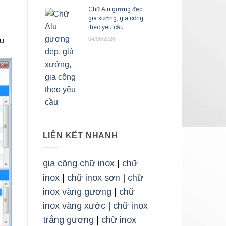
Chữ Alu gương đẹp,
giá xưởng, gia công
theo yêu cầu
04/08/2026
ưu
LIÊN KẾT NHANH
gia công chữ inox
|
chữ
inox
|
chữ inox sơn
|
chữ
inox vàng gương
|
chữ
inox vàng xước
|
chữ inox
trắng gương
|
chữ inox