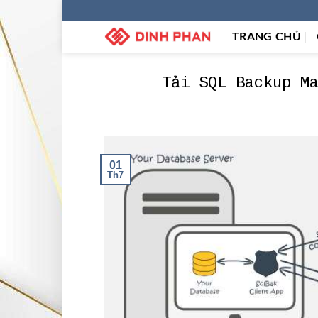
Skip
to
TRANG CHỦ
content
Tải SQL Backup M
01
Th7