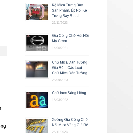
Kệ Mica Trưng Bày
Sản Phẩm, Ép Nổi Kệ
Trưng Bày Reddi
21/11/2023
Gia Công Chữ Hút Nổi
Mạ Crom
14/06/2021
Chữ Mica Dán Tường
Giá Rẻ – Các Loại
Chữ Mica Dán Tường
ơ
25/09/2023
Chữ Inox Sáng Hông
13/03/2022
h
Xưởng Gia Công Chữ
Nổi Mica Vàng Giá Rẻ
ông
25/11/2023