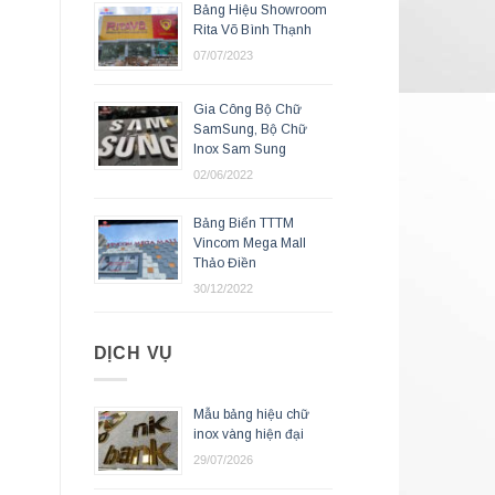
Bảng Hiệu Showroom
Rita Võ Bình Thạnh
07/07/2023
Gia Công Bộ Chữ
SamSung, Bộ Chữ
Inox Sam Sung
02/06/2022
Bảng Biển TTTM
Vincom Mega Mall
Thảo Điền
30/12/2022
DỊCH VỤ
Mẫu bảng hiệu chữ
inox vàng hiện đại
29/07/2026