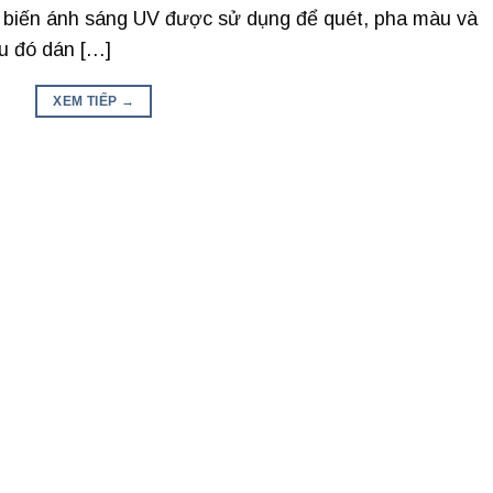
ảm biến ánh sáng UV được sử dụng để quét, pha màu và
au đó dán […]
XEM TIẾP
→