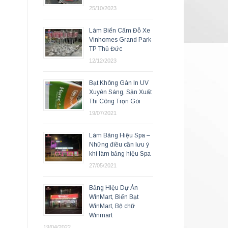
25/10/2023
Làm Biển Cấm Đỗ Xe
Vinhomes Grand Park
TP Thủ Đức
12/12/2023
Bạt Không Gân In UV
Xuyên Sáng, Sản Xuất
Thi Công Trọn Gói
19/07/2021
Làm Bảng Hiệu Spa –
Những điều cần lưu ý
khi làm bảng hiệu Spa
27/05/2021
Bảng Hiệu Dự Án
WinMart, Biển Bạt
WinMart, Bộ chữ
Winmart
19/04/2022