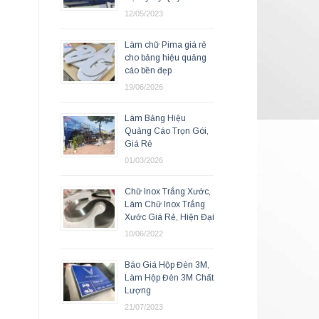
12/05/2023
Làm chữ Pima giá rẻ
cho bảng hiệu quảng
cáo bền đẹp
19/06/2026
Làm Bảng Hiệu
Quảng Cáo Trọn Gói,
Giá Rẻ
01/03/2026
Chữ Inox Trắng Xước,
Làm Chữ Inox Trắng
Xước Giá Rẻ, Hiện Đại
10/06/2022
Báo Giá Hộp Đèn 3M,
Làm Hộp Đèn 3M Chất
Lượng
21/07/2023