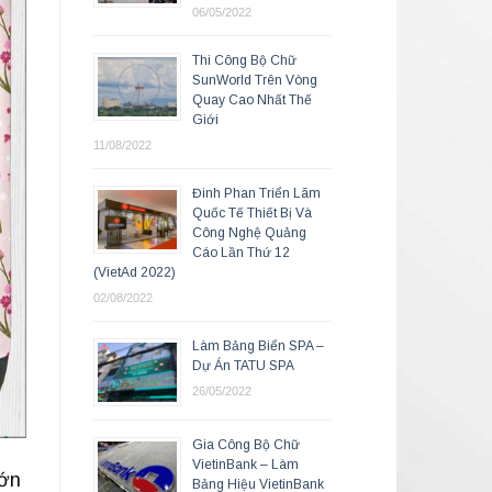
06/05/2022
Thi Công Bộ Chữ
SunWorld Trên Vòng
Quay Cao Nhất Thế
Giới
11/08/2022
Đinh Phan Triển Lãm
Quốc Tế Thiết Bị Và
Công Nghệ Quảng
Cáo Lần Thứ 12
(VietAd 2022)
02/08/2022
Làm Bảng Biển SPA –
Dự Án TATU SPA
26/05/2022
Gia Công Bộ Chữ
VietinBank – Làm
lớn
Bảng Hiệu VietinBank