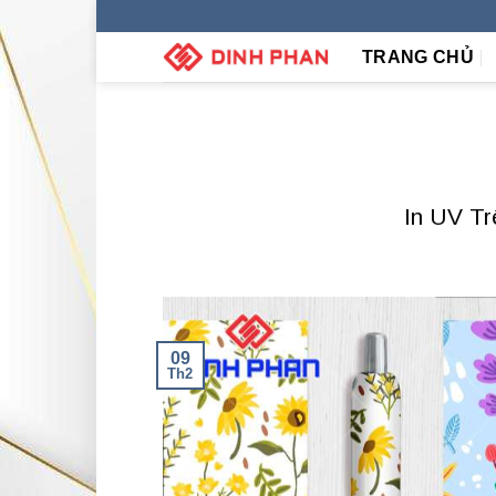
Skip
to
TRANG CHỦ
content
In UV Tr
09
Th2