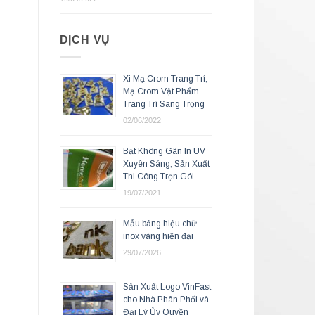
DỊCH VỤ
Xi Mạ Crom Trang Trí,
Mạ Crom Vật Phẩm
Trang Trí Sang Trọng
02/06/2022
Bạt Không Gân In UV
Xuyên Sáng, Sản Xuất
Thi Công Trọn Gói
19/07/2021
Mẫu bảng hiệu chữ
inox vàng hiện đại
29/07/2026
Sản Xuất Logo VinFast
cho Nhà Phân Phối và
Đại Lý Ủy Quyền