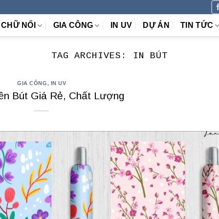
CHỮ NỔI
GIA CÔNG
IN UV
DỰ ÁN
TIN TỨC
TAG ARCHIVES:
IN BÚT
GIA CÔNG
,
IN UV
ên Bút Giá Rẻ, Chất Lượng