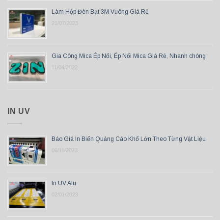
Làm Hộp Đèn Bạt 3M Vuông Giá Rẻ
21/07/2023
Gia Công Mica Ép Nổi, Ép Nổi Mica Giá Rẻ, Nhanh chóng
11/04/2022
IN UV
Báo Giá In Biển Quảng Cáo Khổ Lớn Theo Từng Vật Liệu
06/11/2023
In UV Alu
02/01/2023