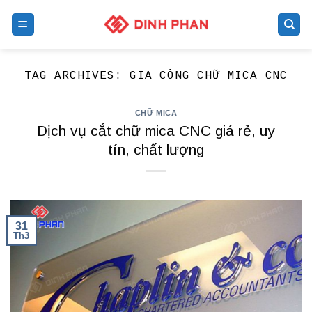
Skip
to
content
TAG ARCHIVES:
GIA CÔNG CHỮ MICA CNC
CHỮ MICA
Dịch vụ cắt chữ mica CNC giá rẻ, uy
tín, chất lượng
31
Th3