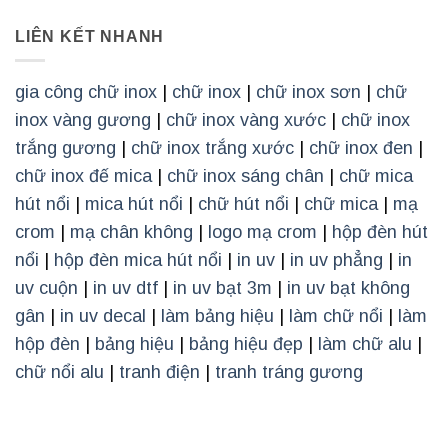
LIÊN KẾT NHANH
gia công chữ inox
|
chữ inox
|
chữ inox sơn
|
chữ
inox vàng gương
|
chữ inox vàng xước
|
chữ inox
trắng gương
|
chữ inox trắng xước
|
chữ inox đen
|
chữ inox đế mica
|
chữ inox sáng chân
|
chữ mica
hút nổi
|
mica hút nổi
|
chữ hút nổi
|
chữ mica
|
mạ
crom
|
mạ chân không
|
logo mạ crom
|
hộp đèn hút
nổi
|
hộp đèn mica hút nổi
|
in uv
|
in uv phẳng
|
in
uv cuộn
|
in uv dtf
|
in uv bạt 3m
|
in uv bạt không
gân
|
in uv decal
|
làm bảng hiệu
|
làm chữ nổi
|
làm
hộp đèn
|
bảng hiệu
|
bảng hiệu đẹp
|
làm chữ alu
|
chữ nổi alu
|
tranh điện
|
tranh tráng gương