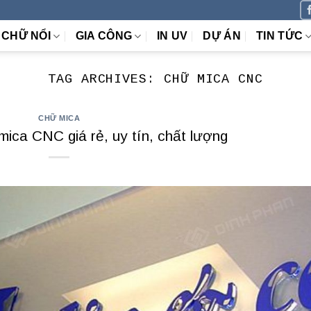
CHỮ NỔI
GIA CÔNG
IN UV
DỰ ÁN
TIN TỨC
TAG ARCHIVES:
CHỮ MICA CNC
CHỮ MICA
mica CNC giá rẻ, uy tín, chất lượng