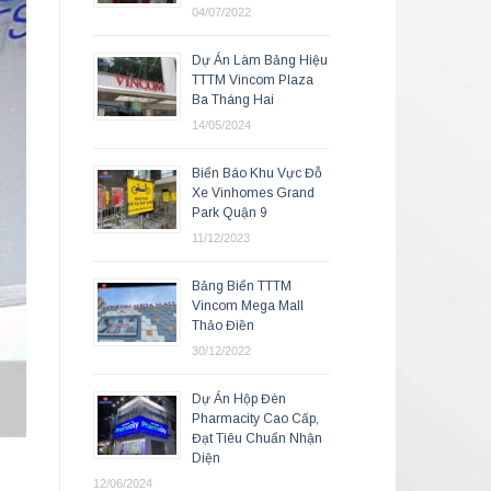
04/07/2022
Dự Án Làm Bảng Hiệu
TTTM Vincom Plaza
Ba Tháng Hai
14/05/2024
Biển Báo Khu Vực Đỗ
Xe Vinhomes Grand
Park Quận 9
11/12/2023
Bảng Biển TTTM
Vincom Mega Mall
Thảo Điền
30/12/2022
Dự Án Hộp Đèn
Pharmacity Cao Cấp,
Đạt Tiêu Chuẩn Nhận
Diện
12/06/2024