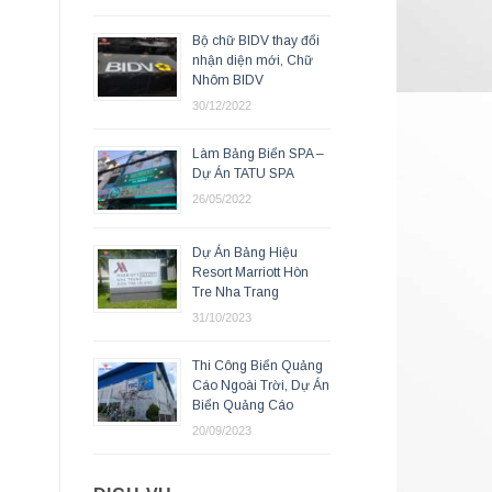
n
Bộ chữ BIDV thay đổi
nhận diện mới, Chữ
Nhôm BIDV
30/12/2022
Làm Bảng Biển SPA –
Dự Án TATU SPA
26/05/2022
Dự Án Bảng Hiệu
Resort Marriott Hòn
Tre Nha Trang
31/10/2023
Thi Công Biển Quảng
Cáo Ngoài Trời, Dự Án
Biển Quảng Cáo
20/09/2023