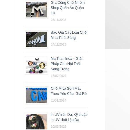
Gia Công Chữ Nhôm
Shop Quần Áo Quận
10
15/11/2023
Báo Giá Các Loại Chữ
Mica Phát Sáng
14/11/2023
Mạ Titan Inox – Giải
Pháp Cho Nội Thất
Sang Trọng
17/07/2021
Chữ Mica Sơn Màu
Theo Yêu Cầu, Giá Rẻ
11/01/2024
In UV trên Da, Kỹ thuật
in UV chất liệu Da
10/03/2023