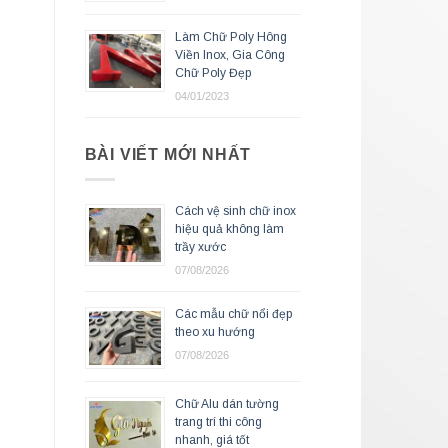
Làm Chữ Poly Hông
Viền Inox, Gia Công
Chữ Poly Đẹp
04/01/2023
BÀI VIẾT MỚI NHẤT
Cách vệ sinh chữ inox
hiệu quả không làm
trầy xước
07/08/2026
Các mẫu chữ nổi đẹp
theo xu hướng
07/08/2026
Chữ Alu dán tường
trang trí thi công
nhanh, giá tốt