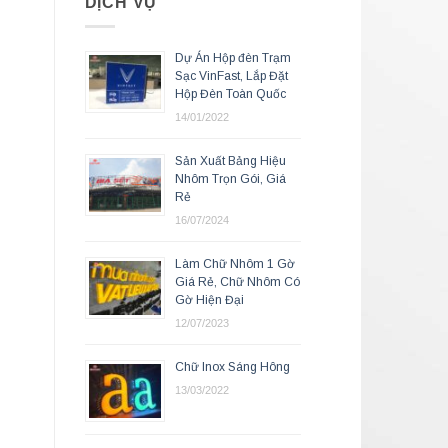
DỊCH VỤ
Dự Án Hộp đèn Trạm
Sạc VinFast, Lắp Đặt
Hộp Đèn Toàn Quốc
14/01/2022
Sản Xuất Bảng Hiệu
Nhôm Trọn Gói, Giá
Rẻ
16/07/2024
Làm Chữ Nhôm 1 Gờ
Giá Rẻ, Chữ Nhôm Có
Gờ Hiện Đại
12/07/2023
Chữ Inox Sáng Hông
13/03/2022