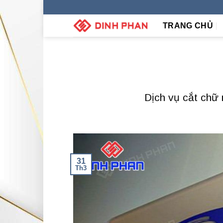
Skip
to
TRANG CHỦ
content
Dịch vụ cắt chữ 
31
Th3