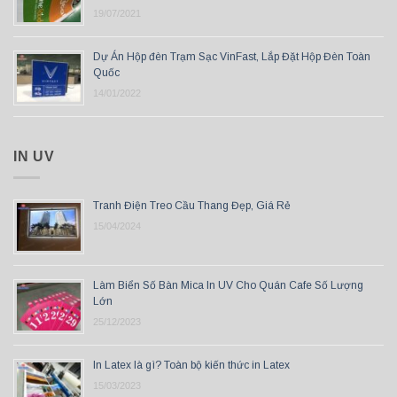
19/07/2021
Dự Án Hộp đèn Trạm Sạc VinFast, Lắp Đặt Hộp Đèn Toàn
Quốc
14/01/2022
IN UV
Tranh Điện Treo Cầu Thang Đẹp, Giá Rẻ
15/04/2024
Làm Biển Số Bàn Mica In UV Cho Quán Cafe Số Lượng
Lớn
25/12/2023
In Latex là gì? Toàn bộ kiến thức in Latex
15/03/2023