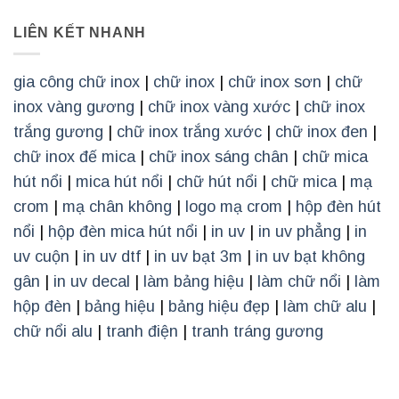
LIÊN KẾT NHANH
gia công chữ inox
|
chữ inox
|
chữ inox sơn
|
chữ
inox vàng gương
|
chữ inox vàng xước
|
chữ inox
trắng gương
|
chữ inox trắng xước
|
chữ inox đen
|
chữ inox đế mica
|
chữ inox sáng chân
|
chữ mica
hút nổi
|
mica hút nổi
|
chữ hút nổi
|
chữ mica
|
mạ
crom
|
mạ chân không
|
logo mạ crom
|
hộp đèn hút
nổi
|
hộp đèn mica hút nổi
|
in uv
|
in uv phẳng
|
in
uv cuộn
|
in uv dtf
|
in uv bạt 3m
|
in uv bạt không
gân
|
in uv decal
|
làm bảng hiệu
|
làm chữ nổi
|
làm
hộp đèn
|
bảng hiệu
|
bảng hiệu đẹp
|
làm chữ alu
|
chữ nổi alu
|
tranh điện
|
tranh tráng gương