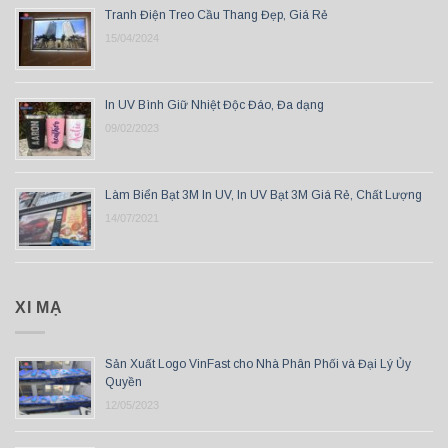
Tranh Điện Treo Cầu Thang Đẹp, Giá Rẻ
15/04/2024
In UV Bình Giữ Nhiệt Độc Đáo, Đa dạng
09/02/2023
Làm Biển Bạt 3M In UV, In UV Bạt 3M Giá Rẻ, Chất Lượng
14/07/2021
XI MẠ
Sản Xuất Logo VinFast cho Nhà Phân Phối và Đại Lý Ủy
Quyền
12/05/2023