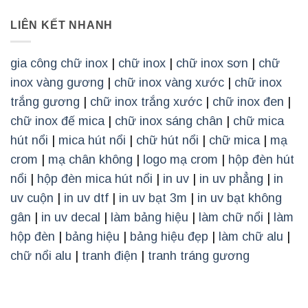
LIÊN KẾT NHANH
gia công chữ inox
|
chữ inox
|
chữ inox sơn
|
chữ
inox vàng gương
|
chữ inox vàng xước
|
chữ inox
trắng gương
|
chữ inox trắng xước
|
chữ inox đen
|
chữ inox đế mica
|
chữ inox sáng chân
|
chữ mica
hút nổi
|
mica hút nổi
|
chữ hút nổi
|
chữ mica
|
mạ
crom
|
mạ chân không
|
logo mạ crom
|
hộp đèn hút
nổi
|
hộp đèn mica hút nổi
|
in uv
|
in uv phẳng
|
in
uv cuộn
|
in uv dtf
|
in uv bạt 3m
|
in uv bạt không
gân
|
in uv decal
|
làm bảng hiệu
|
làm chữ nổi
|
làm
hộp đèn
|
bảng hiệu
|
bảng hiệu đẹp
|
làm chữ alu
|
chữ nổi alu
|
tranh điện
|
tranh tráng gương