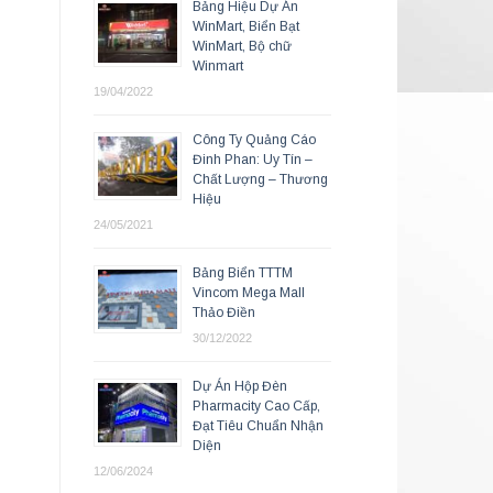
Bảng Hiệu Dự Án
WinMart, Biển Bạt
WinMart, Bộ chữ
Winmart
19/04/2022
Công Ty Quảng Cáo
Đinh Phan: Uy Tín –
Chất Lượng – Thương
Hiệu
24/05/2021
Bảng Biển TTTM
Vincom Mega Mall
Thảo Điền
30/12/2022
Dự Án Hộp Đèn
Pharmacity Cao Cấp,
Đạt Tiêu Chuẩn Nhận
Diện
12/06/2024