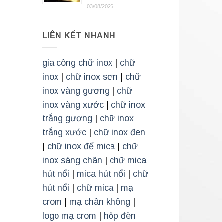
03/08/2026
LIÊN KẾT NHANH
gia công chữ inox
|
chữ
inox
|
chữ inox sơn
|
chữ
inox vàng gương
|
chữ
inox vàng xước
|
chữ inox
trắng gương
|
chữ inox
trắng xước
|
chữ inox đen
|
chữ inox đế mica
|
chữ
inox sáng chân
|
chữ mica
hút nổi
|
mica hút nổi
|
chữ
hút nổi
|
chữ mica
|
mạ
crom
|
mạ chân không
|
logo mạ crom
|
hộp đèn