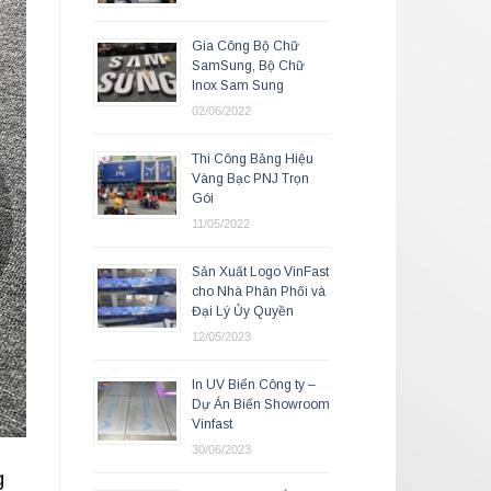
Gia Công Bộ Chữ
SamSung, Bộ Chữ
Inox Sam Sung
02/06/2022
Thi Công Bảng Hiệu
Vàng Bạc PNJ Trọn
Gói
11/05/2022
Sản Xuất Logo VinFast
cho Nhà Phân Phối và
Đại Lý Ủy Quyền
12/05/2023
In UV Biển Công ty –
Dự Án Biển Showroom
Vinfast
30/06/2023
g