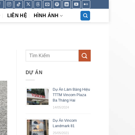
LIÊN HỆ
HÌNH ẢNH
DỰ ÁN
Dự Án Làm Bảng Hiệu
TTTM Vincom Plaza
Ba Tháng Hai
14/05/2024
Dự Án Vincom
Landmark 81
25/05/2021