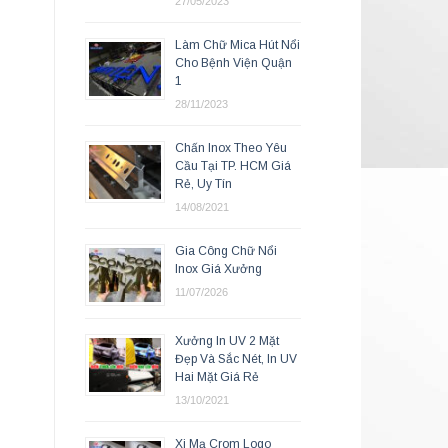
27/05/2023
Làm Chữ Mica Hút Nổi
Cho Bệnh Viện Quận
1
28/11/2023
Chấn Inox Theo Yêu
Cầu Tại TP. HCM Giá
Rẻ, Uy Tín
14/08/2021
Gia Công Chữ Nổi
Inox Giá Xưởng
11/07/2026
Xưởng In UV 2 Mặt
Đẹp Và Sắc Nét, In UV
Hai Mặt Giá Rẻ
13/10/2021
Xi Mạ Crom Logo