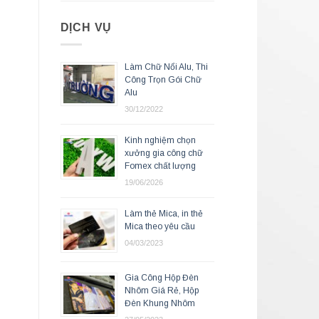
DỊCH VỤ
Làm Chữ Nổi Alu, Thi
Công Trọn Gói Chữ
Alu
30/12/2022
Kinh nghiệm chọn
xưởng gia công chữ
Fomex chất lượng
19/06/2026
Làm thẻ Mica, in thẻ
Mica theo yêu cầu
04/03/2023
Gia Công Hộp Đèn
Nhôm Giá Rẻ, Hộp
Đèn Khung Nhôm