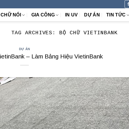
CHỮ NỔI
GIA CÔNG
IN UV
DỰ ÁN
TIN TỨC
TAG ARCHIVES:
BỘ CHỮ VIETINBANK
DỰ ÁN
etinBank – Làm Bảng Hiệu VietinBank