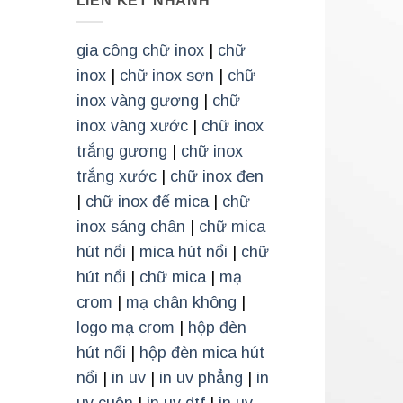
LIÊN KẾT NHANH
gia công chữ inox
|
chữ
inox
|
chữ inox sơn
|
chữ
inox vàng gương
|
chữ
inox vàng xước
|
chữ inox
trắng gương
|
chữ inox
trắng xước
|
chữ inox đen
|
chữ inox đế mica
|
chữ
inox sáng chân
|
chữ mica
hút nổi
|
mica hút nổi
|
chữ
hút nổi
|
chữ mica
|
mạ
crom
|
mạ chân không
|
logo mạ crom
|
hộp đèn
hút nổi
|
hộp đèn mica hút
nổi
|
in uv
|
in uv phẳng
|
in