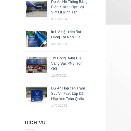
Dự Án Hệ Thống Bảng
Biển Xưởng Dịch Vụ
Vinfast Bình Tân
07/06/2024
In UV Hộp Đèn Bạt
Hồng Trà Ngô Gia
30/06/2023
Thi Công Bảng Hiệu
Vàng Bạc PNJ Trọn
Gói
11/05/2022
Dự Án Hộp đèn Trạm
Sạc VinFast, Lắp Đặt
Hộp Đèn Toàn Quốc
14/01/2022
DỊCH VỤ