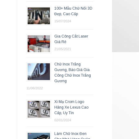
100+ Mẫu Chữ Nổi 3D
Đẹp, Cao Cấp
15/07/2024
Gia Công Cắt Laser
Giá Rẻ
21/05/2021
Chữ Inox Trắng
Gương, Báo Giá Gia
Công Chữ Inox Trắng
Gương
11/06/2022
Xi Mạ Crom Logo
Hãng Xe Lexus Cao
Cấp, Uy Tín
02/01/2024
Làm Chữ Inox Đen