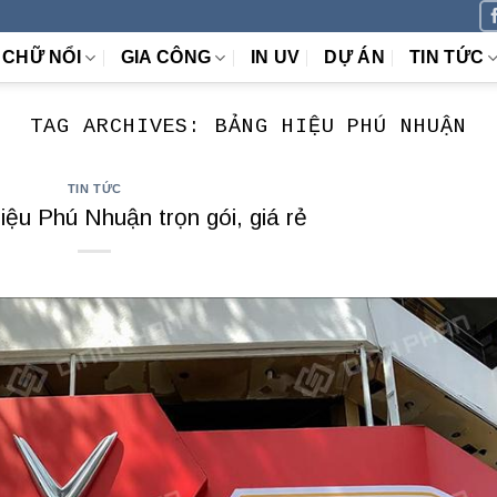
CHỮ NỔI
GIA CÔNG
IN UV
DỰ ÁN
TIN TỨC
TAG ARCHIVES:
BẢNG HIỆU PHÚ NHUẬN
TIN TỨC
ệu Phú Nhuận trọn gói, giá rẻ