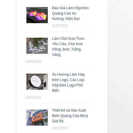
Báo Giá Làm Hộp Đèn
Quảng Cáo Xu
Hướng, Hiện Đại
21/07/2023
Làm Chữ Inox Theo
Yêu Cầu, Chữ Inox
Hồng, Đen, Trắng,
Vàng
23/07/2024
Xu Hướng Làm Hộp
Đèn Logo, Các Loại
Hộp Đèn Logo Phổ
Biến
21/07/2021
Thiết Kế và Sản Xuất
Biển Quảng Cáo Mica
Giá Rẻ
10/11/2023