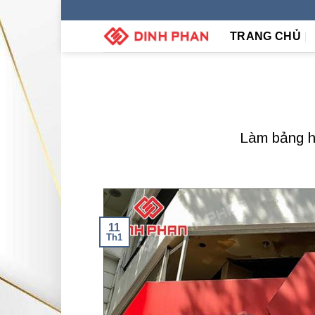
Skip
to
TRANG CHỦ
content
Làm bảng hi
11
Th1