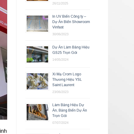
26/11/2025
In UV Biển Công ty –
Dự Án Biển Showroom
Vinfast
30/06/2023
Dự Án Làm Bảng Hiệu
GS25 Trọn Gói
14/05/2024
Xi Mạ Crom Logo
Thương Hiệu YSL
Saint Laurent
23/06/2023
Làm Bảng Hiệu Dự
Án, Bảng Biển Dự Án
Trọn Gói
07/07/2024
inh