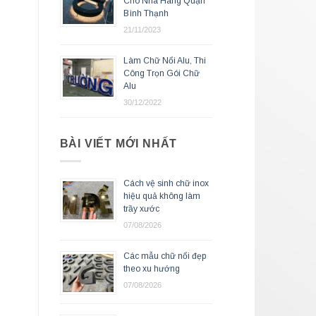
Cho Nhà Hàng Quận
Bình Thạnh
21/11/2023
Làm Chữ Nổi Alu, Thi
Công Trọn Gói Chữ
Alu
30/12/2022
BÀI VIẾT MỚI NHẤT
Cách vệ sinh chữ inox
hiệu quả không làm
trầy xước
07/08/2026
Các mẫu chữ nổi đẹp
theo xu hướng
07/08/2026