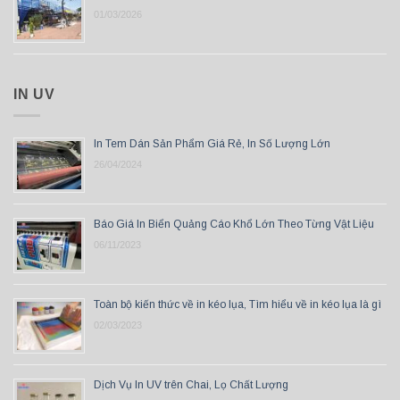
01/03/2026
IN UV
In Tem Dán Sản Phẩm Giá Rẻ, In Số Lượng Lớn
26/04/2024
Báo Giá In Biển Quảng Cáo Khổ Lớn Theo Từng Vật Liệu
06/11/2023
Toàn bộ kiến thức về in kéo lụa, Tìm hiểu về in kéo lụa là gì
02/03/2023
Dịch Vụ In UV trên Chai, Lọ Chất Lượng