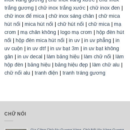
trắng gương
|
chữ inox trắng xước
|
chữ inox đen
|
chữ inox đế mica
|
chữ inox sáng chân
|
chữ mica
hút nổi
|
mica hút nổi
|
chữ hút nổi
|
chữ mica
|
mạ
crom
|
mạ chân không
|
logo mạ crom
|
hộp đèn hút
nổi
|
hộp đèn mica hút nổi
|
in uv
|
in uv phẳng
|
in
uv cuộn
|
in uv dtf
|
in uv bạt 3m
|
in uv bạt không
gân
|
in uv decal
|
làm bảng hiệu
|
làm chữ nổi
|
làm
hộp đèn
|
bảng hiệu
|
bảng hiệu đẹp
|
làm chữ alu
|
chữ nổi alu
|
tranh điện
|
tranh tráng gương
CHỮ NỔI