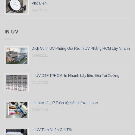
Phổ Biến
21/07/2021
IN UV
Dịch Vụ In UV Phẳng Giá Rẻ, In UV Phẳng HCM Lấy Nhanh
08/06/2021
In UV DTF TPHCM, In Nhanh Lấy liền, Giá Tại Xưởng
04/12/2023
In Latex là gì? Toàn bộ kiến thức in Latex
15/03/2023
In UV Tem Nhãn Giá Tốt