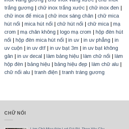
trắng gương
|
chữ inox trắng xước
|
chữ inox đen
|
chữ inox đế mica
|
chữ inox sáng chân
|
chữ mica
hút nổi
|
mica hút nổi
|
chữ hút nổi
|
chữ mica
|
mạ
crom
|
mạ chân không
|
logo mạ crom
|
hộp đèn hút
nổi
|
hộp đèn mica hút nổi
|
in uv
|
in uv phẳng
|
in
uv cuộn
|
in uv dtf
|
in uv bạt 3m
|
in uv bạt không
gân
|
in uv decal
|
làm bảng hiệu
|
làm chữ nổi
|
làm
hộp đèn
|
bảng hiệu
|
bảng hiệu đẹp
|
làm chữ alu
|
chữ nổi alu
|
tranh điện
|
tranh tráng gương
CHỮ NỔI