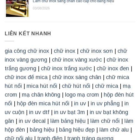
Làm chữ inox sáng chân cao cấp cho bảng hiệu
03/08/2026
LIÊN KẾT NHANH
gia công chữ inox
|
chữ inox
|
chữ inox sơn
|
chữ
inox vàng gương
|
chữ inox vàng xước
|
chữ inox
trắng gương
|
chữ inox trắng xước
|
chữ inox đen
|
chữ inox đế mica
|
chữ inox sáng chân
|
chữ mica
hút nổi
|
mica hút nổi
|
chữ hút nổi
|
chữ mica
|
mạ
crom
|
mạ chân không
|
logo mạ crom
|
hộp đèn hút
nổi
|
hộp đèn mica hút nổi
|
in uv
|
in uv phẳng
|
in
uv cuộn
|
in uv dtf
|
in uv bạt 3m
|
in uv bạt không
gân
|
in uv decal
|
làm bảng hiệu
|
làm chữ nổi
|
làm
hộp đèn
|
bảng hiệu
|
bảng hiệu đẹp
|
làm chữ alu
|
chữ nổi alu
|
tranh điện
|
tranh tráng gương