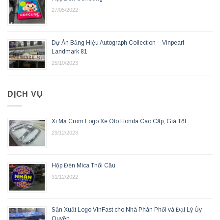
27/05/2022
Dự Án Bảng Hiệu Autograph Collection – Vinpearl
Landmark 81
25/10/2023
DỊCH VỤ
Xi Mạ Crom Logo Xe Oto Honda Cao Cấp, Giá Tốt
29/12/2023
Hộp Đèn Mica Thổi Cầu
31/12/2022
Sản Xuất Logo VinFast cho Nhà Phân Phối và Đại Lý Ủy
Quyền