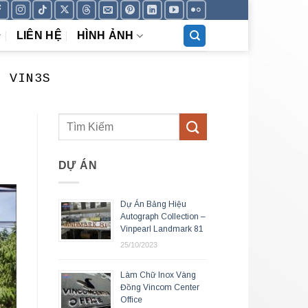
LIÊN HỆ
HÌNH ẢNH
N VIN3S
DỰ ÁN
Dự Án Bảng Hiệu
Autograph Collection –
Vinpearl Landmark 81
25/10/2023
Làm Chữ Inox Vàng
Đồng Vincom Center
Office