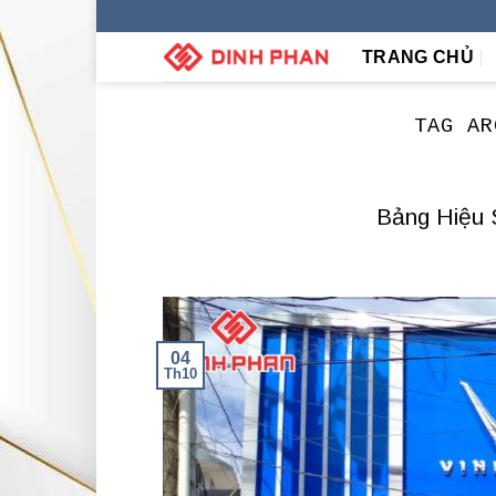
Skip
to
TRANG CHỦ
content
TAG A
Bảng Hiệu 
04
Th10