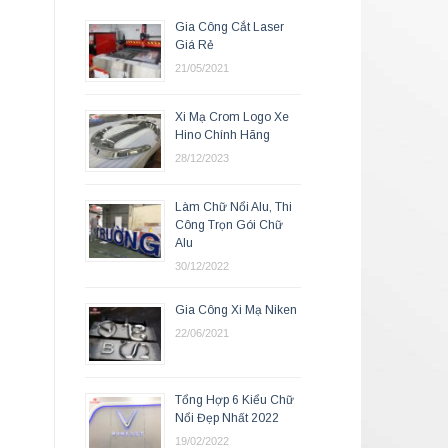
Gia Công Cắt Laser
Giá Rẻ
21/05/2021
Xi Mạ Crom Logo Xe
Hino Chính Hãng
28/12/2023
Làm Chữ Nổi Alu, Thi
Công Trọn Gói Chữ
Alu
30/12/2022
Gia Công Xi Mạ Niken
22/06/2021
Tổng Hợp 6 Kiểu Chữ
Nổi Đẹp Nhất 2022
19/02/2022