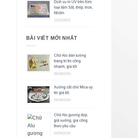
Dịch vụ in UV trên Kim
loại tấm Sắt, thép, Inox,
Nhôm
11/03/2023
BÀI VIẾT MỚI NHẤT
Chữ Alu dán tường
trang trí thi công
nhanh, giá tốt
06/08/2026
Xưởng cắt chữ Mica uy
tín giá tốt
06/08/2026
Chữ Alu gương đẹp,
giá xưởng, gia công
theo yêu cầu
04/08/2026