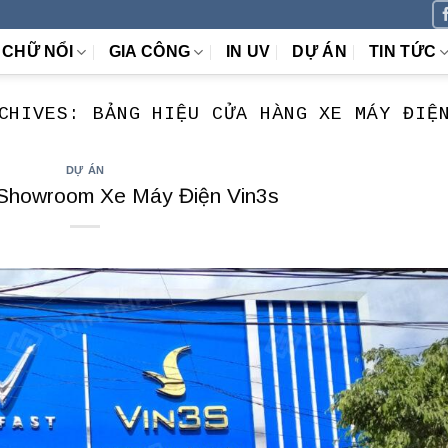
CHỮ NỔI
GIA CÔNG
IN UV
DỰ ÁN
TIN TỨC
RCHIVES:
BẢNG HIỆU CỬA HÀNG XE MÁY ĐIỆ
DỰ ÁN
Showroom Xe Máy Điện Vin3s