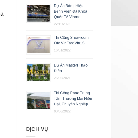
Dự Án Bảng Hiệu
Bệnh Viện Đa Khoa
là
Quốc Tế Vinmec
22/11/2023
Thi Công Showroom
Oto VinFast Vin1S
16/01/2022
Dự Án Masteri Thảo
Điền
26/05/2021
Thi Công Pano Trung
Tâm Thương Mại Hiện
Đại, Chuyên Nghiệp
03/06/2022
DỊCH VỤ