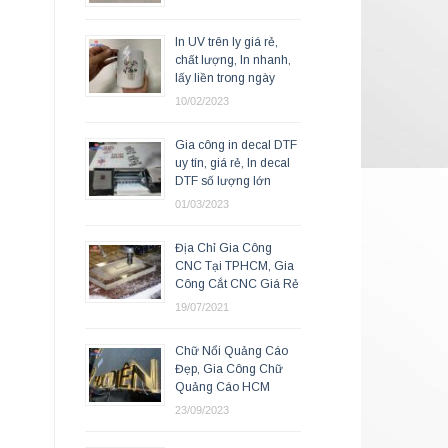
In UV trên ly giá rẻ,
chất lượng, In nhanh,
lấy liền trong ngày
10/02/2023
Gia công in decal DTF
uy tín, giá rẻ, In decal
DTF số lượng lớn
01/03/2023
Địa Chỉ Gia Công
CNC Tại TPHCM, Gia
Công Cắt CNC Giá Rẻ
19/07/2021
Chữ Nổi Quảng Cáo
Đẹp, Gia Công Chữ
Quảng Cáo HCM
23/09/2023