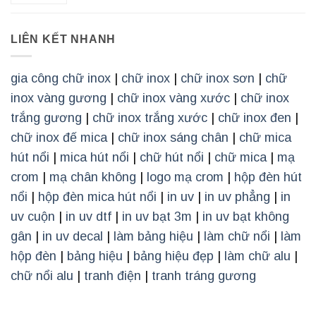
LIÊN KẾT NHANH
gia công chữ inox
|
chữ inox
|
chữ inox sơn
|
chữ
inox vàng gương
|
chữ inox vàng xước
|
chữ inox
trắng gương
|
chữ inox trắng xước
|
chữ inox đen
|
chữ inox đế mica
|
chữ inox sáng chân
|
chữ mica
hút nổi
|
mica hút nổi
|
chữ hút nổi
|
chữ mica
|
mạ
crom
|
mạ chân không
|
logo mạ crom
|
hộp đèn hút
nổi
|
hộp đèn mica hút nổi
|
in uv
|
in uv phẳng
|
in
uv cuộn
|
in uv dtf
|
in uv bạt 3m
|
in uv bạt không
gân
|
in uv decal
|
làm bảng hiệu
|
làm chữ nổi
|
làm
hộp đèn
|
bảng hiệu
|
bảng hiệu đẹp
|
làm chữ alu
|
chữ nổi alu
|
tranh điện
|
tranh tráng gương