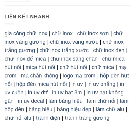
LIÊN KẾT NHANH
gia công chữ inox
|
chữ inox
|
chữ inox sơn
|
chữ
inox vàng gương
|
chữ inox vàng xước
|
chữ inox
trắng gương
|
chữ inox trắng xước
|
chữ inox đen
|
chữ inox đế mica
|
chữ inox sáng chân
|
chữ mica
hút nổi
|
mica hút nổi
|
chữ hút nổi
|
chữ mica
|
mạ
crom
|
mạ chân không
|
logo mạ crom
|
hộp đèn hút
nổi
|
hộp đèn mica hút nổi
|
in uv
|
in uv phẳng
|
in
uv cuộn
|
in uv dtf
|
in uv bạt 3m
|
in uv bạt không
gân
|
in uv decal
|
làm bảng hiệu
|
làm chữ nổi
|
làm
hộp đèn
|
bảng hiệu
|
bảng hiệu đẹp
|
làm chữ alu
|
chữ nổi alu
|
tranh điện
|
tranh tráng gương