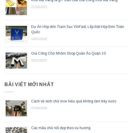
Inox Mạ Vàng là gì? Báo Giá Gia Công Inox Mạ Vàng
21/10/2023
Dự Án Hộp đèn Trạm Sạc VinFast, Lắp Đặt Hộp Đèn Toàn
Quốc
14/01/2022
Gia Công Chữ Nhôm Shop Quần Áo Quận 10
15/11/2023
BÀI VIẾT MỚI NHẤT
Cách vệ sinh chữ inox hiệu quả không làm trầy xước
07/08/2026
Các mẫu chữ nổi đẹp theo xu hướng