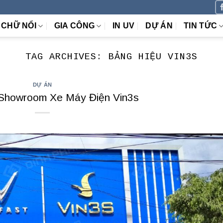
CHỮ NỔI
GIA CÔNG
IN UV
DỰ ÁN
TIN TỨC
TAG ARCHIVES:
BẢNG HIỆU VIN3S
DỰ ÁN
Showroom Xe Máy Điện Vin3s