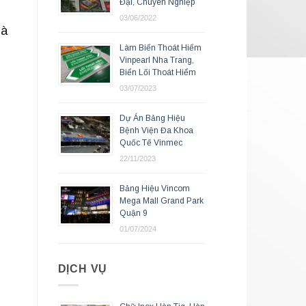
Đại, Chuyên Nghiệp
03/06/2022
là
Làm Biển Thoát Hiểm
Vinpearl Nha Trang,
Biển Lối Thoát Hiểm
03/07/2023
Dự Án Bảng Hiệu
Bệnh Viện Đa Khoa
Quốc Tế Vinmec
22/11/2023
Bảng Hiệu Vincom
Mega Mall Grand Park
Quận 9
01/07/2024
DỊCH VỤ