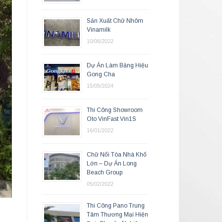
Sản Xuất Chữ Nhôm
Vinamilk
10/06/2022
Dự Án Làm Bảng Hiệu
Gong Cha
15/05/2024
Thi Công Showroom
Oto VinFast Vin1S
16/01/2022
Chữ Nổi Tòa Nhà Khổ
Lớn – Dự Án Long
Beach Group
05/02/2022
Thi Công Pano Trung
Tâm Thương Mại Hiện