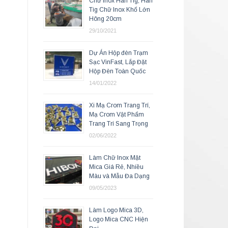
Chữ Inox Hàn Tig, Hàn
Tig Chữ Inox Khổ Lớn
Hông 20cm
29/10/2021
Dự Án Hộp đèn Trạm
Sạc VinFast, Lắp Đặt
Hộp Đèn Toàn Quốc
14/01/2022
Xi Mạ Crom Trang Trí,
Mạ Crom Vật Phẩm
Trang Trí Sang Trọng
02/06/2022
Làm Chữ Inox Mặt
Mica Giá Rẻ, Nhiều
Màu và Mẫu Đa Dạng
09/05/2023
Làm Logo Mica 3D,
Logo Mica CNC Hiện