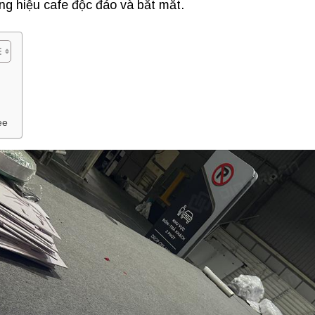
ảng hiệu cafe độc đáo và bắt mắt.
ee