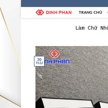
Skip
to
TRANG CHỦ
content
Làm Chữ Nh
30
Th12