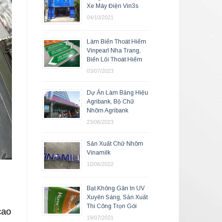
Xe Máy Điện Vin3s
04/10/2021
Làm Biển Thoát Hiểm
Vinpearl Nha Trang,
Biển Lối Thoát Hiểm
03/07/2023
Dự Án Làm Bảng Hiệu
Agribank, Bộ Chữ
Nhôm Agribank
23/06/2023
Sản Xuất Chữ Nhôm
Vinamilk
10/06/2022
Bạt Không Gân In UV
Xuyên Sáng, Sản Xuất
Thi Công Trọn Gói
cao
19/07/2021