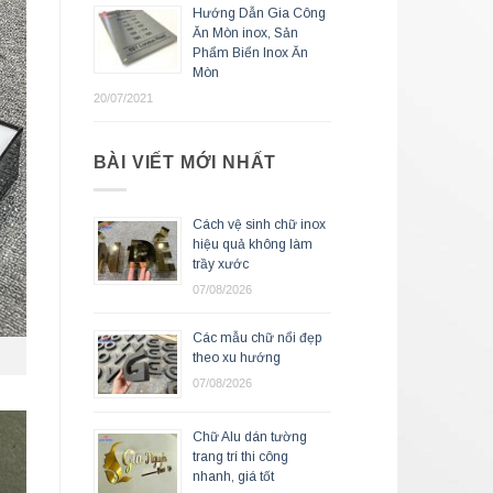
Hướng Dẫn Gia Công
Ăn Mòn inox, Sản
Phẩm Biển Inox Ăn
Mòn
20/07/2021
BÀI VIẾT MỚI NHẤT
Cách vệ sinh chữ inox
hiệu quả không làm
trầy xước
07/08/2026
Các mẫu chữ nổi đẹp
theo xu hướng
07/08/2026
Chữ Alu dán tường
trang trí thi công
nhanh, giá tốt