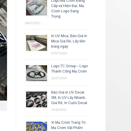
Logo Mạ Crom Đẳng
Cấp và Hiện Đại, Mạ
Crom Logo Sang
Trọng
09/07/2021
In UV Mica, Báo Giá In
Mica Giá Rẻ, Lấy liền
trong ngày
07/07/2024
Logo TC Group – Logo
Thành Công Mạ Crom
11/07/2024
Báo Giá In UV Decal
3M, In UV Lấy Nhanh,
Giá Rẻ, In Cuộn Decal
14/10/2021
Xi Mạ Crom Trang Trí,
Mạ Crom Vật Phẩm