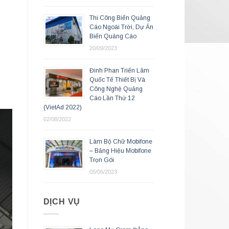
Thi Công Biển Quảng
Cáo Ngoài Trời, Dự Án
Biển Quảng Cáo
20/09/2023
Đinh Phan Triển Lãm
Quốc Tế Thiết Bị Và
Công Nghệ Quảng
Cáo Lần Thứ 12
(VietAd 2022)
02/08/2022
Làm Bộ Chữ Mobifone
– Bảng Hiệu Mobifone
Trọn Gói
05/06/2023
DỊCH VỤ