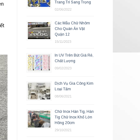
Trang Trí Sang Trọng
en
02/06/2022
Các Mẫu Chữ Nhôm
ết
Cho Quán Ăn Vặt
Quận 12
15/11/2023
In UV Trên Bút Giá Rẻ,
Chất Lượng
09/02/2023
Dịch Vụ Gia Công Kim
Loại Tấm
08/06/2021
Chữ Inox Hàn Tig, Hàn
Tig Chữ Inox Khổ Lớn
Hông 20cm
29/10/2021