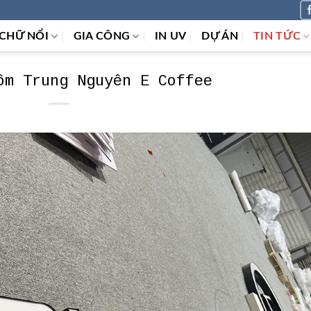
CHỮ NỔI
GIA CÔNG
IN UV
DỰ ÁN
TIN TỨC
ôm Trung Nguyên E Coffee