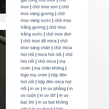
gia công chữ inox
|
chữ
inox
|
chữ inox sơn
|
chữ
inox vàng gương
|
chữ
inox vàng xước
|
chữ inox
trắng gương
|
chữ inox
trắng xước
|
chữ inox đen
|
chữ inox đế mica
|
chữ
inox sáng chân
|
chữ mica
hút nổi
|
mica hút nổi
|
chữ
hút nổi
|
chữ mica
|
mạ
crom
|
mạ chân không
|
logo mạ crom
|
hộp đèn
hút nổi
|
hộp đèn mica hút
nổi
|
in uv
|
in uv phẳng
|
in
uv cuộn
|
in uv dtf
|
in uv
bạt 3m
|
in uv bạt không