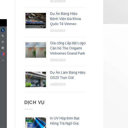
31/10/2023
Dự Án Bảng Hiệu
Bệnh Viện Đa Khoa
Quốc Tế Vinmec
22/11/2023
Gia công Lắp đặt Logo
Căn hộ The Origami
Vinhomes Grand Park
28/06/2023
Dự Án Làm Bảng Hiệu
GS25 Trọn Gói
14/05/2024
DỊCH VỤ
In UV Hộp Đèn Bạt
Hồng Trà Ngô Gia