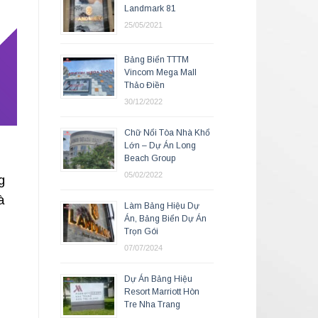
Landmark 81
25/05/2021
Bảng Biển TTTM
Vincom Mega Mall
Thảo Điền
30/12/2022
Chữ Nổi Tòa Nhà Khổ
Lớn – Dự Án Long
Beach Group
05/02/2022
g
à
Làm Bảng Hiệu Dự
Án, Bảng Biển Dự Án
Trọn Gói
07/07/2024
Dự Án Bảng Hiệu
Resort Marriott Hòn
Tre Nha Trang