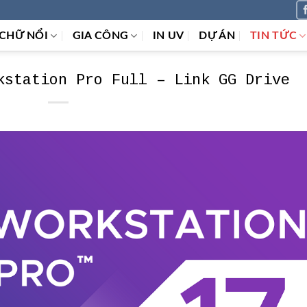
CHỮ NỔI
GIA CÔNG
IN UV
DỰ ÁN
TIN TỨC
kstation Pro Full – Link GG Drive