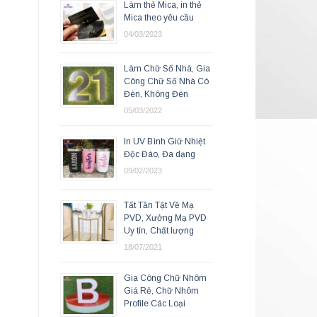
Làm thẻ Mica, in thẻ
Mica theo yêu cầu
04/03/2023
Làm Chữ Số Nhà, Gia
Công Chữ Số Nhà Có
Đèn, Không Đèn
05/03/2022
In UV Bình Giữ Nhiệt
Độc Đáo, Đa dạng
09/02/2023
Tất Tần Tật Về Mạ
PVD, Xưởng Mạ PVD
Uy tín, Chất lượng
18/07/2021
Gia Công Chữ Nhôm
Giá Rẻ, Chữ Nhôm
Profile Các Loại