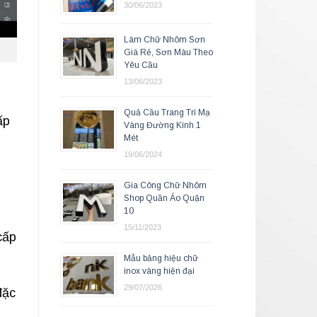
30/06/2023
Làm Chữ Nhôm Sơn
Giá Rẻ, Sơn Màu Theo
Yêu Cầu
13/06/2023
Quả Cầu Trang Trí Mạ
ấp
Vàng Đường Kính 1
Mét
19/06/2024
Gia Công Chữ Nhôm
Shop Quần Áo Quận
10
15/11/2023
cấp
Mẫu bảng hiệu chữ
inox vàng hiện đại
29/07/2026
đặc