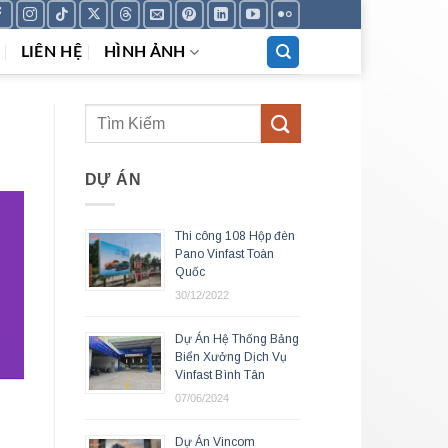
LIÊN HỆ
HÌNH ẢNH
DỰ ÁN
Thi công 108 Hộp đèn
Pano Vinfast Toàn
Quốc
30/12/2022
Dự Án Hệ Thống Bảng
Biển Xưởng Dịch Vụ
Vinfast Bình Tân
07/06/2024
Dự Án Vincom