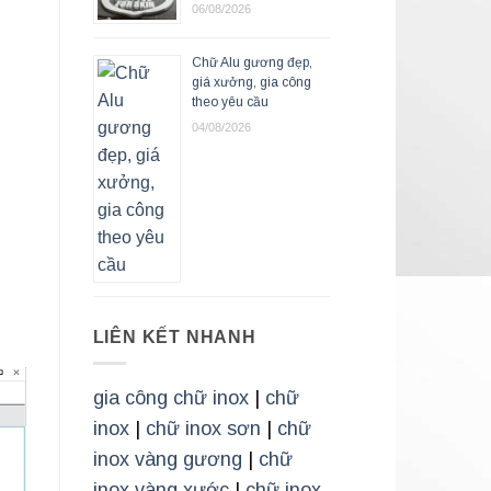
06/08/2026
Chữ Alu gương đẹp,
giá xưởng, gia công
theo yêu cầu
04/08/2026
LIÊN KẾT NHANH
gia công chữ inox
|
chữ
inox
|
chữ inox sơn
|
chữ
inox vàng gương
|
chữ
inox vàng xước
|
chữ inox