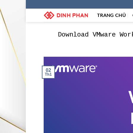
Skip
to
TRANG CHỦ
content
Download VMware Wor
02
Th1