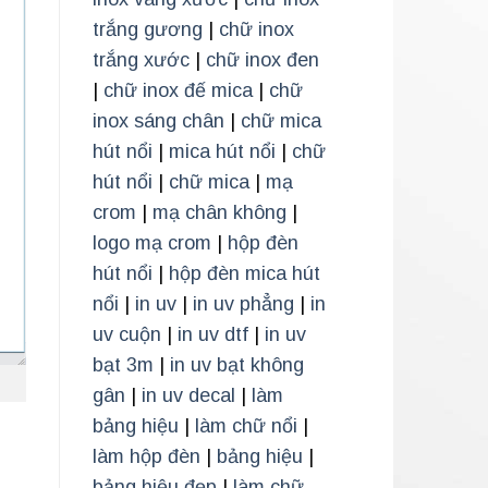
trắng gương
|
chữ inox
trắng xước
|
chữ inox đen
|
chữ inox đế mica
|
chữ
inox sáng chân
|
chữ mica
hút nổi
|
mica hút nổi
|
chữ
hút nổi
|
chữ mica
|
mạ
crom
|
mạ chân không
|
logo mạ crom
|
hộp đèn
hút nổi
|
hộp đèn mica hút
nổi
|
in uv
|
in uv phẳng
|
in
uv cuộn
|
in uv dtf
|
in uv
bạt 3m
|
in uv bạt không
gân
|
in uv decal
|
làm
bảng hiệu
|
làm chữ nổi
|
làm hộp đèn
|
bảng hiệu
|
bảng hiệu đẹp
|
làm chữ