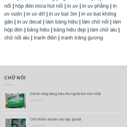
nổi
|
hộp đèn mica hút nổi
|
in uv
|
in uv phẳng
|
in
uv cuộn
|
in uv dtf
|
in uv bạt 3m
|
in uv bạt không
gân
|
in uv decal
|
làm bảng hiệu
|
làm chữ nổi
|
làm
hộp đèn
|
bảng hiệu
|
bảng hiệu đẹp
|
làm chữ alu
|
chữ nổi alu
|
tranh điện
|
tranh tráng gương
CHỮ NỔI
Giá thi công bảng hiệu Alu ngoài trời mới nhất
20/06/2026
Chữ nhôm anode cao cấp, giá tốt
21/04/2026