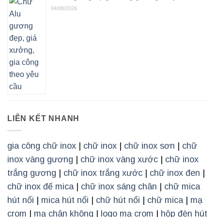
04/08/2026
LIÊN KẾT NHANH
gia công chữ inox
|
chữ inox
|
chữ inox sơn
|
chữ
inox vàng gương
|
chữ inox vàng xước
|
chữ inox
trắng gương
|
chữ inox trắng xước
|
chữ inox đen
|
chữ inox đế mica
|
chữ inox sáng chân
|
chữ mica
hút nổi
|
mica hút nổi
|
chữ hút nổi
|
chữ mica
|
mạ
crom
|
mạ chân không
|
logo mạ crom
|
hộp đèn hút