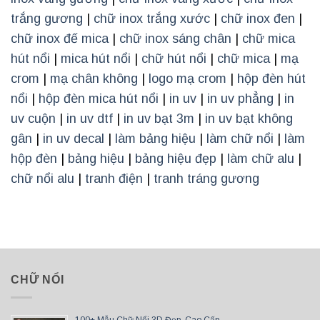
trắng gương
|
chữ inox trắng xước
|
chữ inox đen
|
chữ inox đế mica
|
chữ inox sáng chân
|
chữ mica
hút nổi
|
mica hút nổi
|
chữ hút nổi
|
chữ mica
|
mạ
crom
|
mạ chân không
|
logo mạ crom
|
hộp đèn hút
nổi
|
hộp đèn mica hút nổi
|
in uv
|
in uv phẳng
|
in
uv cuộn
|
in uv dtf
|
in uv bạt 3m
|
in uv bạt không
gân
|
in uv decal
|
làm bảng hiệu
|
làm chữ nổi
|
làm
hộp đèn
|
bảng hiệu
|
bảng hiệu đẹp
|
làm chữ alu
|
chữ nổi alu
|
tranh điện
|
tranh tráng gương
CHỮ NỔI
100+ Mẫu Chữ Nổi 3D Đẹp, Cao Cấp