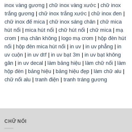
inox vàng gương
|
chữ inox vàng xước
|
chữ inox
trắng gương
|
chữ inox trắng xước
|
chữ inox đen
|
chữ inox đế mica
|
chữ inox sáng chân
|
chữ mica
hút nổi
|
mica hút nổi
|
chữ hút nổi
|
chữ mica
|
mạ
crom
|
mạ chân không
|
logo mạ crom
|
hộp đèn hút
nổi
|
hộp đèn mica hút nổi
|
in uv
|
in uv phẳng
|
in
uv cuộn
|
in uv dtf
|
in uv bạt 3m
|
in uv bạt không
gân
|
in uv decal
|
làm bảng hiệu
|
làm chữ nổi
|
làm
hộp đèn
|
bảng hiệu
|
bảng hiệu đẹp
|
làm chữ alu
|
chữ nổi alu
|
tranh điện
|
tranh tráng gương
CHỮ NỔI