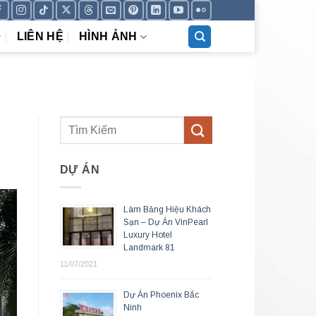
LIÊN HỆ
HÌNH ẢNH
DỰ ÁN
Làm Bảng Hiệu Khách
Sạn – Dự Án VinPearl
Luxury Hotel
Landmark 81
11/07/2021
Dự Án Phoenix Bắc
Ninh