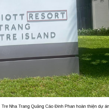
n Tre Nha Trang Quảng Cáo Đinh Phan hoàn thiện dự á