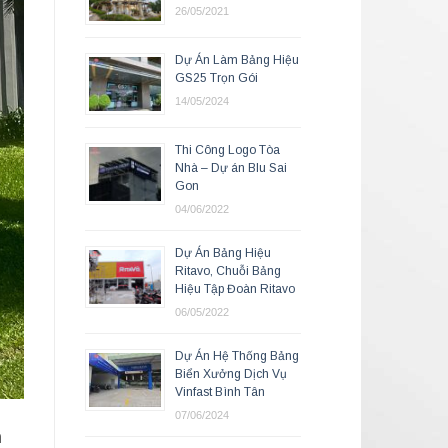
26/05/2021
Dự Án Làm Bảng Hiệu
GS25 Trọn Gói
14/05/2024
Thi Công Logo Tòa
Nhà – Dự án Blu Sai
Gon
04/06/2022
Dự Án Bảng Hiệu
Ritavo, Chuỗi Bảng
Hiệu Tập Đoàn Ritavo
06/05/2022
Dự Án Hệ Thống Bảng
Biển Xưởng Dịch Vụ
Vinfast Bình Tân
07/06/2024
n