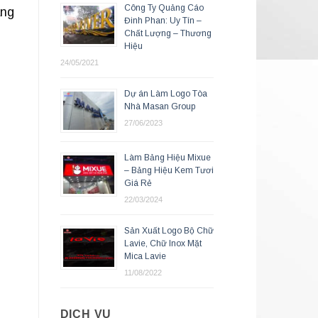
Công Ty Quảng Cáo
ang
Đinh Phan: Uy Tín –
Chất Lượng – Thương
Hiệu
24/05/2021
Dự án Làm Logo Tòa
Nhà Masan Group
27/06/2023
Làm Bảng Hiệu Mixue
– Bảng Hiệu Kem Tươi
Giá Rẻ
22/03/2024
Sản Xuất Logo Bộ Chữ
Lavie, Chữ Inox Mặt
Mica Lavie
11/08/2022
DỊCH VỤ