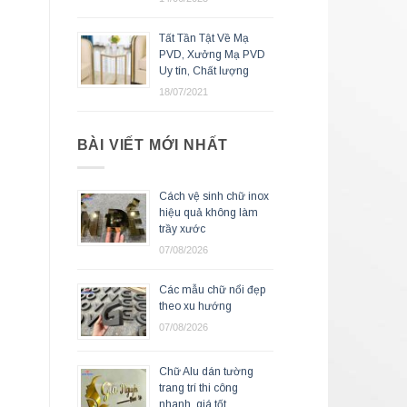
Tất Tần Tật Về Mạ
PVD, Xưởng Mạ PVD
Uy tín, Chất lượng
18/07/2021
BÀI VIẾT MỚI NHẤT
Cách vệ sinh chữ inox
hiệu quả không làm
trầy xước
07/08/2026
Các mẫu chữ nổi đẹp
theo xu hướng
07/08/2026
Chữ Alu dán tường
trang trí thi công
nhanh, giá tốt