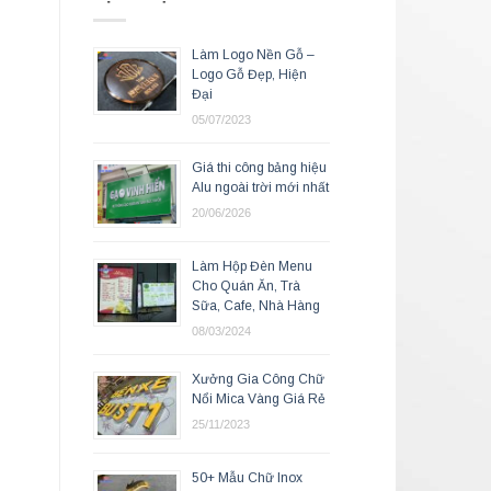
Làm Logo Nền Gỗ –
Logo Gỗ Đẹp, Hiện
Đại
05/07/2023
Giá thi công bảng hiệu
Alu ngoài trời mới nhất
20/06/2026
Làm Hộp Đèn Menu
Cho Quán Ăn, Trà
Sữa, Cafe, Nhà Hàng
08/03/2024
Xưởng Gia Công Chữ
Nổi Mica Vàng Giá Rẻ
25/11/2023
50+ Mẫu Chữ Inox