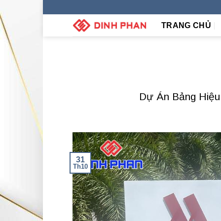
Skip
to
TRANG CHỦ
content
Dự Án Bảng Hiệu 
31
Th10