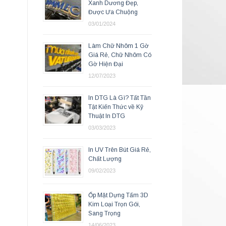
Xanh Dương Đẹp,
Được Ưa Chuộng
03/01/2024
Làm Chữ Nhôm 1 Gờ
Giá Rẻ, Chữ Nhôm Có
Gờ Hiện Đại
12/07/2023
In DTG Là Gì? Tất Tần
Tật Kiến Thức về Kỹ
Thuật In DTG
03/03/2023
In UV Trên Bút Giá Rẻ,
Chất Lượng
09/02/2023
Ốp Mặt Dựng Tấm 3D
Kim Loại Trọn Gói,
Sang Trọng
14/06/2023