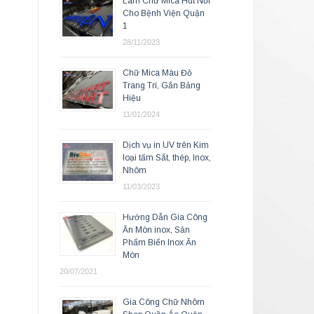
Làm Chữ Mica Hút Nổi
Cho Bệnh Viện Quận
1
28/11/2023
Chữ Mica Màu Đỏ
Trang Trí, Gắn Bảng
Hiệu
11/01/2024
Dịch vụ in UV trên Kim
loại tấm Sắt, thép, Inox,
Nhôm
11/03/2023
Hướng Dẫn Gia Công
Ăn Mòn inox, Sản
Phẩm Biển Inox Ăn
Mòn
20/07/2021
Gia Công Chữ Nhôm