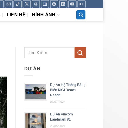
LIÊN HỆ
HÌNH ẢNH
DỰ ÁN
Dự Án Hệ Thống Bảng
Biển KIGI Beach
Resort
01/07/2024
Dự Án Vincom
Landmark 81
25/05/2021