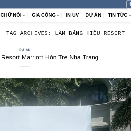
CHỮ NỔI
GIA CÔNG
IN UV
DỰ ÁN
TIN TỨC
TAG ARCHIVES:
LÀM BẢNG HIỆU RESORT
DỰ ÁN
Resort Marriott Hòn Tre Nha Trang