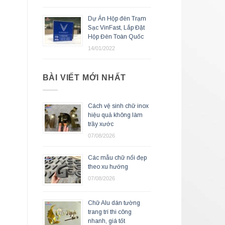
Dự Án Hộp đèn Trạm
Sạc VinFast, Lắp Đặt
Hộp Đèn Toàn Quốc
14/01/2022
BÀI VIẾT MỚI NHẤT
Cách vệ sinh chữ inox
hiệu quả không làm
trầy xước
07/08/2026
Các mẫu chữ nổi đẹp
theo xu hướng
07/08/2026
Chữ Alu dán tường
trang trí thi công
nhanh, giá tốt