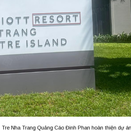
n Tre Nha Trang Quảng Cáo Đinh Phan hoàn thiện dự á