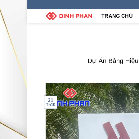
Skip
to
TRANG CHỦ
content
Dự Án Bảng Hiệu 
31
Th10