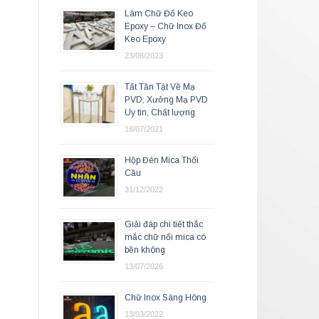
Làm Chữ Đổ Keo
Epoxy – Chữ Inox Đổ
Keo Epoxy
23/08/2023
Tất Tần Tật Về Mạ
PVD, Xưởng Mạ PVD
Uy tín, Chất lượng
18/07/2021
Hộp Đèn Mica Thổi
Cầu
31/12/2022
Giải đáp chi tiết thắc
mắc chữ nổi mica có
bền không
13/07/2026
Chữ Inox Sáng Hông
13/03/2022