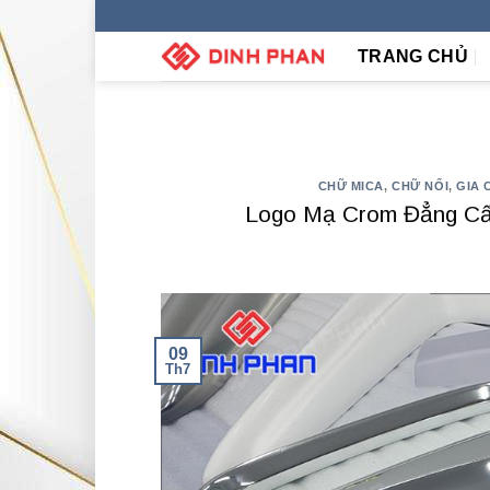
Skip
to
TRANG CHỦ
content
CHỮ MICA
,
CHỮ NỔI
,
GIA 
Logo Mạ Crom Đẳng Cấ
09
Th7