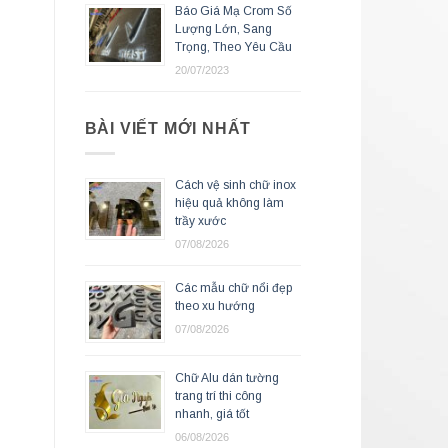
Báo Giá Mạ Crom Số
Lượng Lớn, Sang
Trọng, Theo Yêu Cầu
20/07/2023
BÀI VIẾT MỚI NHẤT
Cách vệ sinh chữ inox
hiệu quả không làm
trầy xước
07/08/2026
Các mẫu chữ nổi đẹp
theo xu hướng
07/08/2026
Chữ Alu dán tường
trang trí thi công
nhanh, giá tốt
06/08/2026