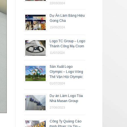
22/03/2024
Dự Án Làm Bảng Hiệu
Gong Cha
15/05/2024
Logo TC Group – Logo
Thành Công Mạ Crom
11/07/2024
Sản Xuất Logo
Olympic – Logo Vòng
Thế Vận Hội Olympic
01/07/2024
Dự án Làm Logo Tòa
Nhà Masan Group
27/06/2023
Công Ty Quảng Cáo
Đinh Phan: Uy Tín –