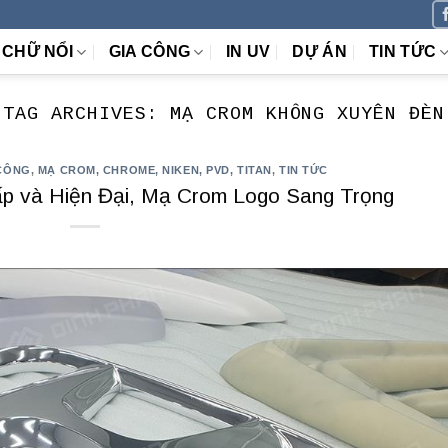
CHỮ NỔI
GIA CÔNG
IN UV
DỰ ÁN
TIN TỨC
TAG ARCHIVES:
MẠ CROM KHÔNG XUYÊN ĐÈN
CÔNG
,
MẠ CROM, CHROME, NIKEN, PVD, TITAN
,
TIN TỨC
p và Hiện Đại, Mạ Crom Logo Sang Trọng