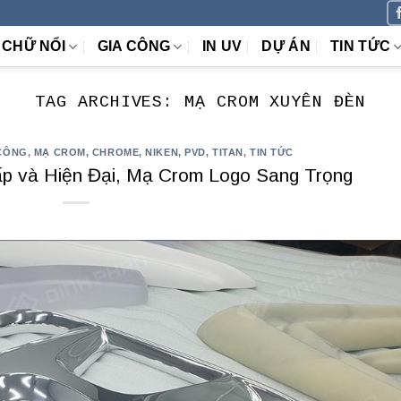
CHỮ NỔI
GIA CÔNG
IN UV
DỰ ÁN
TIN TỨC
TAG ARCHIVES:
MẠ CROM XUYÊN ĐÈN
CÔNG
,
MẠ CROM, CHROME, NIKEN, PVD, TITAN
,
TIN TỨC
p và Hiện Đại, Mạ Crom Logo Sang Trọng