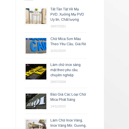
Tất Tần Tật Về Mạ
PVD, Xưởng Mạ PVD
Uy tín, Chất lượng
18/07/2021
Chữ Mica Sơn Màu
Theo Yêu Cầu, Giá Rẻ
11/01/2024
Làm chữ inox sáng
mặt theo yêu cầu,
chuyên nghiệp
29/07/2026
Báo Giá Các Loại Chữ
Mica Phát Sáng
14/11/2023
Làm Chữ Inox Vàng,
Inox Vàng Mờ, Gương,