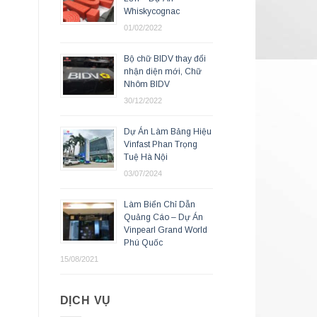
Whiskycognac
01/02/2022
Bộ chữ BIDV thay đổi
nhận diện mới, Chữ
Nhôm BIDV
30/12/2022
Dự Án Làm Bảng Hiệu
Vinfast Phan Trọng
Tuệ Hà Nội
03/07/2024
Làm Biển Chỉ Dẫn
Quảng Cáo – Dự Án
Vinpearl Grand World
Phú Quốc
15/08/2021
DỊCH VỤ