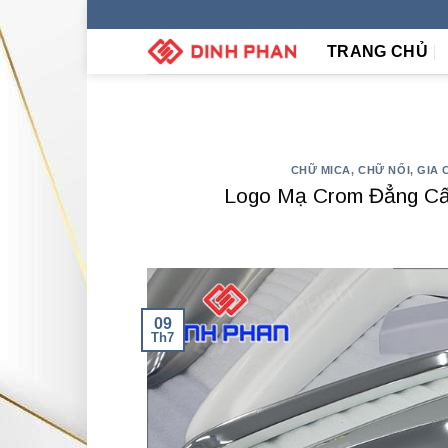
Skip
to
TRANG CHỦ
content
CHỮ MICA
,
CHỮ NỔI
,
GIA 
Logo Mạ Crom Đẳng Cấ
09
Th7