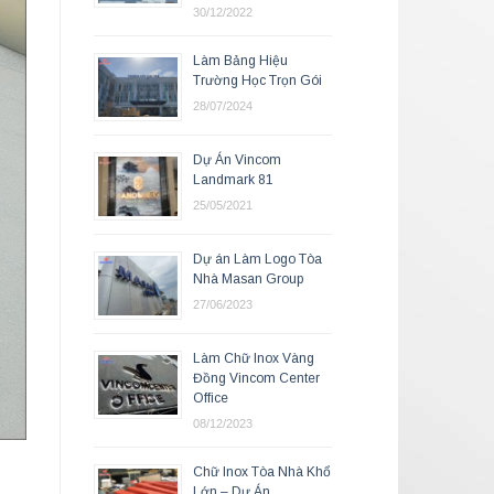
30/12/2022
Làm Bảng Hiệu
Trường Học Trọn Gói
28/07/2024
Dự Án Vincom
Landmark 81
25/05/2021
Dự án Làm Logo Tòa
Nhà Masan Group
27/06/2023
Làm Chữ Inox Vàng
Đồng Vincom Center
Office
08/12/2023
Chữ Inox Tòa Nhà Khổ
Lớn – Dự Án