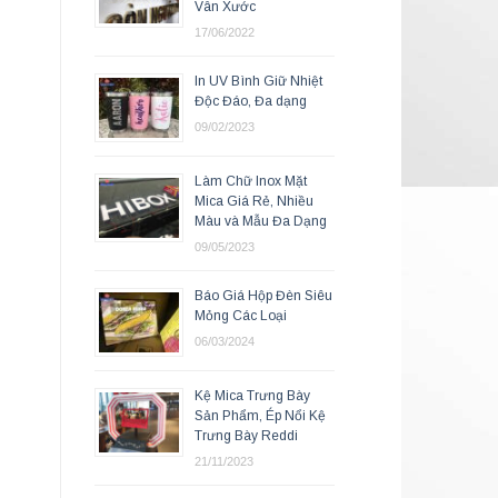
Vân Xước
17/06/2022
In UV Bình Giữ Nhiệt
Độc Đáo, Đa dạng
09/02/2023
Làm Chữ Inox Mặt
Mica Giá Rẻ, Nhiều
Màu và Mẫu Đa Dạng
09/05/2023
Báo Giá Hộp Đèn Siêu
Mỏng Các Loại
06/03/2024
Kệ Mica Trưng Bày
Sản Phẩm, Ép Nổi Kệ
Trưng Bày Reddi
21/11/2023