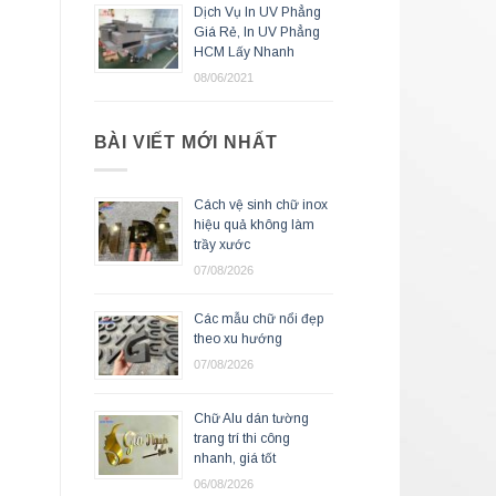
Dịch Vụ In UV Phẳng
Giá Rẻ, In UV Phẳng
HCM Lấy Nhanh
08/06/2021
BÀI VIẾT MỚI NHẤT
Cách vệ sinh chữ inox
hiệu quả không làm
trầy xước
07/08/2026
Các mẫu chữ nổi đẹp
theo xu hướng
07/08/2026
Chữ Alu dán tường
trang trí thi công
nhanh, giá tốt
06/08/2026