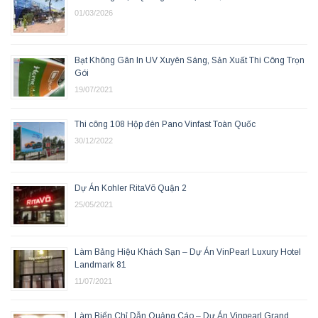
01/03/2026
Bạt Không Gân In UV Xuyên Sáng, Sản Xuất Thi Công Trọn
Gói
19/07/2021
Thi công 108 Hộp đèn Pano Vinfast Toàn Quốc
30/12/2022
Dự Án Kohler RitaVõ Quận 2
25/05/2021
Làm Bảng Hiệu Khách Sạn – Dự Án VinPearl Luxury Hotel
Landmark 81
11/07/2021
Làm Biển Chỉ Dẫn Quảng Cáo – Dự Án Vinpearl Grand