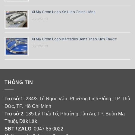
Xi Mạ Crom Logo Xe Hino Chính Hãng
28/12/2023
Xi Mạ Crom Logo Mercedes Benz Theo Kích Thước
30/12/2023
THÔNG TIN
Trụ sở 1
: 234/3 Tô Ngọc Vân, Phường Linh Đông, TP. Thủ
Đức, TP. Hồ Chí Minh
Trụ sở 2
: 185 Lý Thái Tổ, Phường Tân An, TP. Buôn Ma
Thuột, Đắk Lắk
SĐT / ZALO
: 0947 85 0022