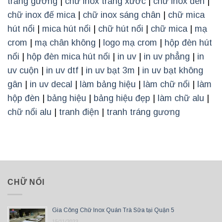
trắng gương
|
chữ inox trắng xước
|
chữ inox đen
|
chữ inox đế mica
|
chữ inox sáng chân
|
chữ mica
hút nổi
|
mica hút nổi
|
chữ hút nổi
|
chữ mica
|
mạ
crom
|
mạ chân không
|
logo mạ crom
|
hộp đèn hút
nổi
|
hộp đèn mica hút nổi
|
in uv
|
in uv phẳng
|
in
uv cuộn
|
in uv dtf
|
in uv bạt 3m
|
in uv bạt không
gân
|
in uv decal
|
làm bảng hiệu
|
làm chữ nổi
|
làm
hộp đèn
|
bảng hiệu
|
bảng hiệu đẹp
|
làm chữ alu
|
chữ nổi alu
|
tranh điện
|
tranh tráng gương
CHỮ NỔI
Gia Công Chữ Inox Quán Trà Sữa tại Quận 5
15/11/2023