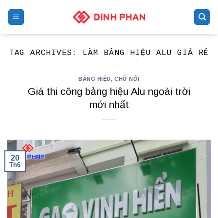
Skip
to
content
TAG ARCHIVES:
LÀM BẢNG HIỆU ALU GIÁ RẺ
BẢNG HIỆU
,
CHỮ NỔI
Giá thi công bảng hiệu Alu ngoài trời
mới nhất
20
Th6