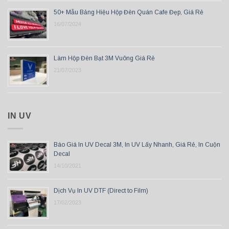
50+ Mẫu Bảng Hiệu Hộp Đèn Quán Cafe Đẹp, Giá Rẻ
16/07/2024
Làm Hộp Đèn Bạt 3M Vuông Giá Rẻ
21/07/2023
IN UV
Báo Giá In UV Decal 3M, In UV Lấy Nhanh, Giá Rẻ, In Cuộn
Decal
14/10/2021
Dịch Vụ In UV DTF (Direct to Film)
17/02/2023