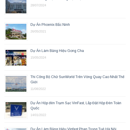
28/07/2024
Dự Án Phoenix Bắc Ninh
26/05/2021
Dự Án Làm Bảng Hiệu Gong Cha
15/05/2024
Thi Công Bộ Chữ SunWorld Trên Vòng Quay Cao Nhất Thế
Giới
11/08/2022
Dự Án Hộp đèn Trạm Sạc VinFast, Lắp Đặt Hộp Đèn Toàn
Quốc
14/01/2022
Dự Án Làm Bảng Hiệu Vinfast Phan Trọng Tuệ Hà Nội