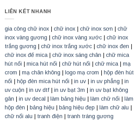
LIÊN KẾT NHANH
gia công chữ inox
|
chữ inox
|
chữ inox sơn
|
chữ
inox vàng gương
|
chữ inox vàng xước
|
chữ inox
trắng gương
|
chữ inox trắng xước
|
chữ inox đen
|
chữ inox đế mica
|
chữ inox sáng chân
|
chữ mica
hút nổi
|
mica hút nổi
|
chữ hút nổi
|
chữ mica
|
mạ
crom
|
mạ chân không
|
logo mạ crom
|
hộp đèn hút
nổi
|
hộp đèn mica hút nổi
|
in uv
|
in uv phẳng
|
in
uv cuộn
|
in uv dtf
|
in uv bạt 3m
|
in uv bạt không
gân
|
in uv decal
|
làm bảng hiệu
|
làm chữ nổi
|
làm
hộp đèn
|
bảng hiệu
|
bảng hiệu đẹp
|
làm chữ alu
|
chữ nổi alu
|
tranh điện
|
tranh tráng gương