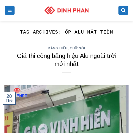
Skip
to
content
TAG ARCHIVES:
ỐP ALU MẶT TIỀN
BẢNG HIỆU
,
CHỮ NỔI
Giá thi công bảng hiệu Alu ngoài trời
mới nhất
20
Th6