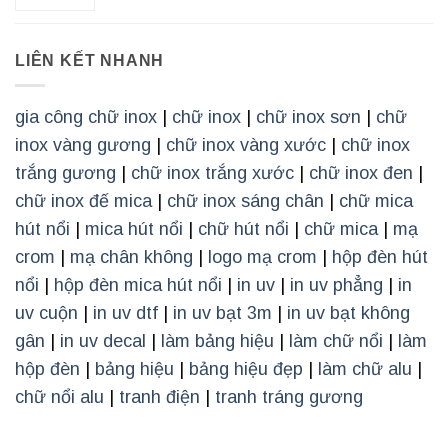
LIÊN KẾT NHANH
gia công chữ inox
|
chữ inox
|
chữ inox sơn
|
chữ
inox vàng gương
|
chữ inox vàng xước
|
chữ inox
trắng gương
|
chữ inox trắng xước
|
chữ inox đen
|
chữ inox đế mica
|
chữ inox sáng chân
|
chữ mica
hút nổi
|
mica hút nổi
|
chữ hút nổi
|
chữ mica
|
mạ
crom
|
mạ chân không
|
logo mạ crom
|
hộp đèn hút
nổi
|
hộp đèn mica hút nổi
|
in uv
|
in uv phẳng
|
in
uv cuộn
|
in uv dtf
|
in uv bạt 3m
|
in uv bạt không
gân
|
in uv decal
|
làm bảng hiệu
|
làm chữ nổi
|
làm
hộp đèn
|
bảng hiệu
|
bảng hiệu đẹp
|
làm chữ alu
|
chữ nổi alu
|
tranh điện
|
tranh tráng gương