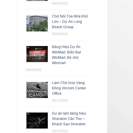
06/02/2022
Chữ Nổi Tòa Nhà Khổ
Lớn – Dự Án Long
Beach Group
05/02/2022
Bảng Hiệu Dự Án
WinMart, Biển Bạt
WinMart, Bộ chữ
Winmart
19/04/2022
Làm Chữ Inox Vàng
Đồng Vincom Center
Office
08/12/2023
Dự án làm bảng hiệu
Sheraton Cần Thơ –
Khách Sạn Sheraton
30/12/2022