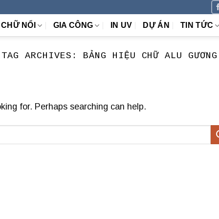
CHỮ NỔI
GIA CÔNG
IN UV
DỰ ÁN
TIN TỨC
TAG ARCHIVES:
BẢNG HIỆU CHỮ ALU GƯƠNG
oking for. Perhaps searching can help.