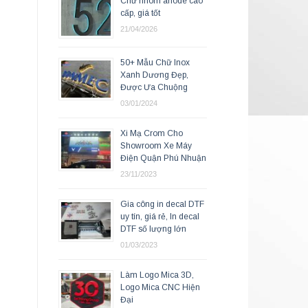
Chữ nhôm anode cao
cấp, giá tốt
21/04/2026
50+ Mẫu Chữ Inox
Xanh Dương Đẹp,
Được Ưa Chuộng
03/01/2024
Xi Mạ Crom Cho
Showroom Xe Máy
Điện Quận Phú Nhuận
23/11/2023
Gia công in decal DTF
uy tín, giá rẻ, In decal
DTF số lượng lớn
01/03/2023
Làm Logo Mica 3D,
Logo Mica CNC Hiện
Đại