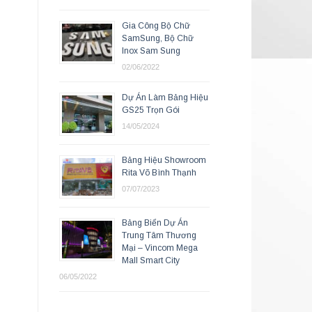
Gia Công Bộ Chữ
SamSung, Bộ Chữ
Inox Sam Sung
02/06/2022
Dự Án Làm Bảng Hiệu
GS25 Trọn Gói
14/05/2024
Bảng Hiệu Showroom
Rita Võ Bình Thạnh
07/07/2023
Bảng Biển Dự Án
Trung Tâm Thương
Mại – Vincom Mega
Mall Smart City
06/05/2022