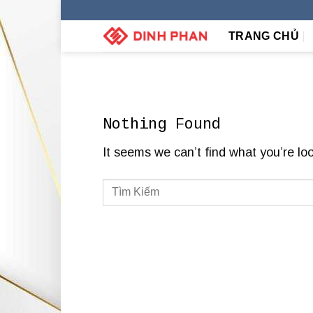
Skip
to
TRANG CHỦ
content
Nothing Found
It seems we can’t find what you’re lo