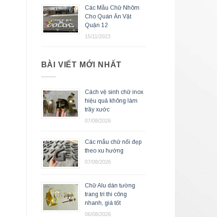
Các Mẫu Chữ Nhôm
Cho Quán Ăn Vặt
Quận 12
15/11/2023
BÀI VIẾT MỚI NHẤT
Cách vệ sinh chữ inox
hiệu quả không làm
trầy xước
07/08/2026
Các mẫu chữ nổi đẹp
theo xu hướng
07/08/2026
Chữ Alu dán tường
trang trí thi công
nhanh, giá tốt
06/08/2026