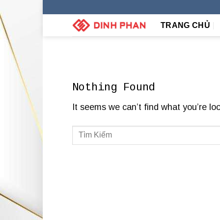
Skip
to
TRANG CHỦ
content
Nothing Found
It seems we can’t find what you’re lo