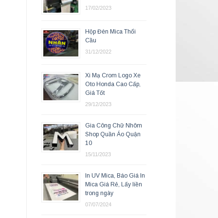
17/02/2023
Hộp Đèn Mica Thổi
Cầu
31/12/2022
Xi Mạ Crom Logo Xe
Oto Honda Cao Cấp,
Giá Tốt
29/12/2023
Gia Công Chữ Nhôm
Shop Quần Áo Quận
10
15/11/2023
In UV Mica, Báo Giá In
Mica Giá Rẻ, Lấy liền
trong ngày
07/07/2024