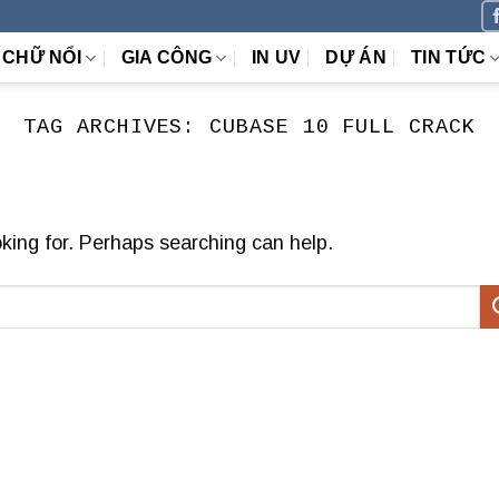
CHỮ NỔI
GIA CÔNG
IN UV
DỰ ÁN
TIN TỨC
TAG ARCHIVES:
CUBASE 10 FULL CRACK
oking for. Perhaps searching can help.