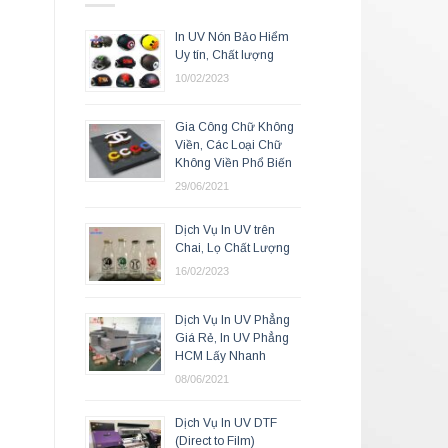
In UV Nón Bảo Hiểm
Uy tín, Chất lượng
10/02/2023
Gia Công Chữ Không
Viền, Các Loại Chữ
Không Viền Phổ Biến
29/06/2021
Dịch Vụ In UV trên
Chai, Lọ Chất Lượng
16/02/2023
Dịch Vụ In UV Phẳng
Giá Rẻ, In UV Phẳng
HCM Lấy Nhanh
08/06/2021
Dịch Vụ In UV DTF
(Direct to Film)