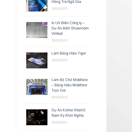
Hồng Trà Ngô Gia
30/06/2023
In UV Biển Công ty –
Dự Án Biển Showroom
Vinfast
30/06/2023
Làm Bảng Hiệu Tiger
26/05/2022
Làm Bộ Chữ Mobifone
– Bảng Hiệu Mobifone
Trọn Gói
05/06/2023
Dự Án Kohler RitaVõ
Nam Kỳ Khởi Nghĩa
26/05/2021