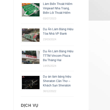
Làm Biển Thoát Hiểm
Vinpearl Nha Trang,
Biển Lối Thoát Hiểm
03/07/2023
Dự Án Làm Bảng Hiệu
Tòa Nhà VP Bank
23/03/2024
Dự Án Làm Bảng Hiệu
TTTM Vincom Plaza
Ba Tháng Hai
14/05/2024
Dự án làm bảng hiệu
Sheraton Cần Thơ –
Khách Sạn Sheraton
30/12/2022
DỊCH VỤ