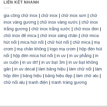
LIÊN KẾT NHANH
gia công chữ inox
|
chữ inox
|
chữ inox sơn
|
chữ
inox vàng gương
|
chữ inox vàng xước
|
chữ inox
trắng gương
|
chữ inox trắng xước
|
chữ inox đen
|
chữ inox đế mica
|
chữ inox sáng chân
|
chữ mica
hút nổi
|
mica hút nổi
|
chữ hút nổi
|
chữ mica
|
mạ
crom
|
mạ chân không
|
logo mạ crom
|
hộp đèn hút
nổi
|
hộp đèn mica hút nổi
|
in uv
|
in uv phẳng
|
in
uv cuộn
|
in uv dtf
|
in uv bạt 3m
|
in uv bạt không
gân
|
in uv decal
|
làm bảng hiệu
|
làm chữ nổi
|
làm
hộp đèn
|
bảng hiệu
|
bảng hiệu đẹp
|
làm chữ alu
|
chữ nổi alu
|
tranh điện
|
tranh tráng gương