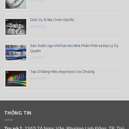
29/12/2023
Dịch Vụ Xi Mạ Crom Giá Rẻ
05/06/2021
Sản Xuất Logo VinFast cho Nhà Phân Phối và Đại Lý Ủy
Quyền
12/05/2023
Top 10 Bảng Hiệu Đẹp Được Ưa Chuộng
08/06/2021
THÔNG TIN
Trụ sở 1
: 234/3 Tô Ngọc Vân, Phường Linh Đông, TP. Thủ