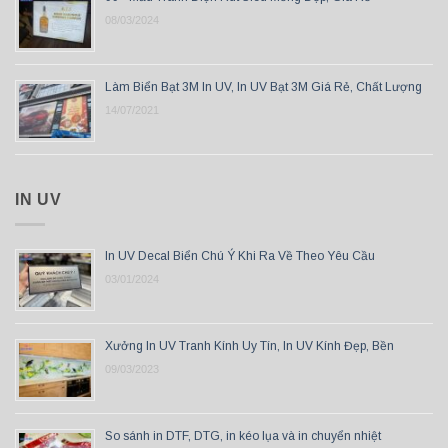
08/03/2024
Làm Biển Bạt 3M In UV, In UV Bạt 3M Giá Rẻ, Chất Lượng
14/07/2021
IN UV
In UV Decal Biển Chú Ý Khi Ra Về Theo Yêu Cầu
03/01/2024
Xưởng In UV Tranh Kính Uy Tín, In UV Kính Đẹp, Bền
09/03/2023
So sánh in DTF, DTG, in kéo lụa và in chuyển nhiệt