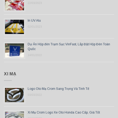
22/03/2023
In UV Alu
02/01/2023
Dự Án Hộp đèn Trạm Sạc VinFast, Lắp Đặt Hộp Đèn Toàn
Quốc
14/01/2022
XI MẠ
Logo Oto Mạ Crom Sang Trọng Và Tinh Tế
03/03/2022
Xi Mạ Crom Logo Xe Oto Honda Cao Cấp, Giá Tốt