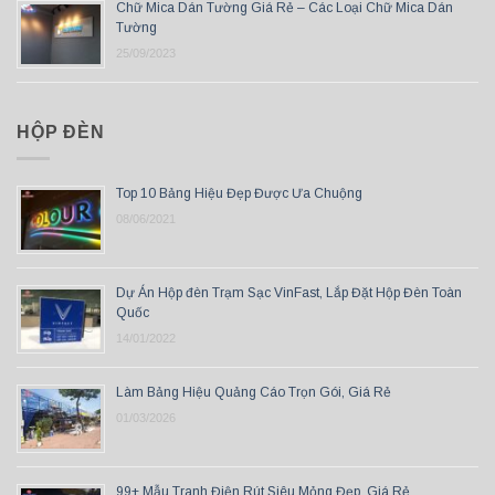
Chữ Mica Dán Tường Giá Rẻ – Các Loại Chữ Mica Dán
Tường
25/09/2023
HỘP ĐÈN
Top 10 Bảng Hiệu Đẹp Được Ưa Chuộng
08/06/2021
Dự Án Hộp đèn Trạm Sạc VinFast, Lắp Đặt Hộp Đèn Toàn
Quốc
14/01/2022
Làm Bảng Hiệu Quảng Cáo Trọn Gói, Giá Rẻ
01/03/2026
99+ Mẫu Tranh Điện Rút Siêu Mỏng Đẹp, Giá Rẻ