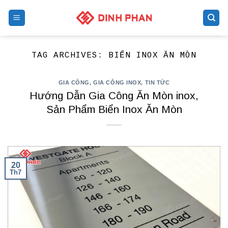
Skip
to
content
TAG ARCHIVES:
BIỂN INOX ĂN MÒN
GIA CÔNG
,
GIA CÔNG INOX
,
TIN TỨC
Hướng Dẫn Gia Công Ăn Mòn inox,
Sản Phẩm Biển Inox Ăn Mòn
20
Th7