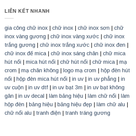
LIÊN KẾT NHANH
gia công chữ inox
|
chữ inox
|
chữ inox sơn
|
chữ
inox vàng gương
|
chữ inox vàng xước
|
chữ inox
trắng gương
|
chữ inox trắng xước
|
chữ inox đen
|
chữ inox đế mica
|
chữ inox sáng chân
|
chữ mica
hút nổi
|
mica hút nổi
|
chữ hút nổi
|
chữ mica
|
mạ
crom
|
mạ chân không
|
logo mạ crom
|
hộp đèn hút
nổi
|
hộp đèn mica hút nổi
|
in uv
|
in uv phẳng
|
in
uv cuộn
|
in uv dtf
|
in uv bạt 3m
|
in uv bạt không
gân
|
in uv decal
|
làm bảng hiệu
|
làm chữ nổi
|
làm
hộp đèn
|
bảng hiệu
|
bảng hiệu đẹp
|
làm chữ alu
|
chữ nổi alu
|
tranh điện
|
tranh tráng gương