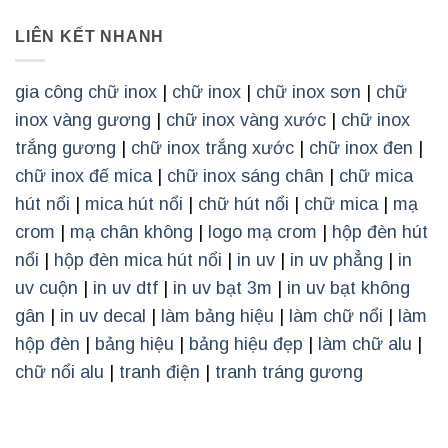
LIÊN KẾT NHANH
gia công chữ inox
|
chữ inox
|
chữ inox sơn
|
chữ
inox vàng gương
|
chữ inox vàng xước
|
chữ inox
trắng gương
|
chữ inox trắng xước
|
chữ inox đen
|
chữ inox đế mica
|
chữ inox sáng chân
|
chữ mica
hút nổi
|
mica hút nổi
|
chữ hút nổi
|
chữ mica
|
mạ
crom
|
mạ chân không
|
logo mạ crom
|
hộp đèn hút
nổi
|
hộp đèn mica hút nổi
|
in uv
|
in uv phẳng
|
in
uv cuộn
|
in uv dtf
|
in uv bạt 3m
|
in uv bạt không
gân
|
in uv decal
|
làm bảng hiệu
|
làm chữ nổi
|
làm
hộp đèn
|
bảng hiệu
|
bảng hiệu đẹp
|
làm chữ alu
|
chữ nổi alu
|
tranh điện
|
tranh tráng gương