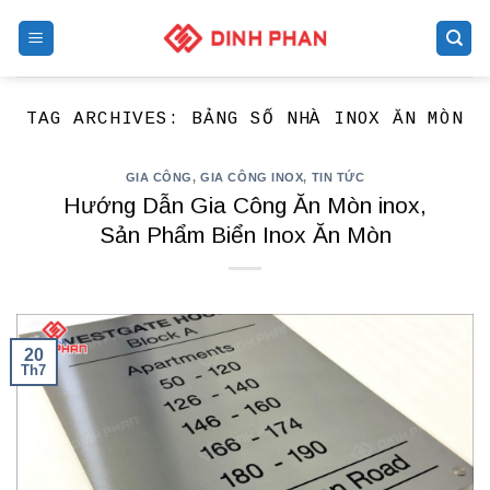
Skip
to
content
TAG ARCHIVES:
BẢNG SỐ NHÀ INOX ĂN MÒN
GIA CÔNG
,
GIA CÔNG INOX
,
TIN TỨC
Hướng Dẫn Gia Công Ăn Mòn inox,
Sản Phẩm Biển Inox Ăn Mòn
20
Th7