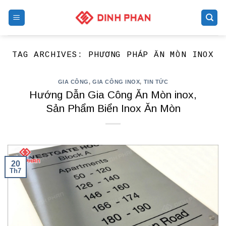
Skip
to
content
TAG ARCHIVES:
PHƯƠNG PHÁP ĂN MÒN INOX
GIA CÔNG
,
GIA CÔNG INOX
,
TIN TỨC
Hướng Dẫn Gia Công Ăn Mòn inox,
Sản Phẩm Biển Inox Ăn Mòn
20
Th7