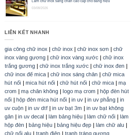
Làm chữ inox sáng chân cao cấp cho bảng hiệu
03/08/2026
LIÊN KẾT NHANH
gia công chữ inox
|
chữ inox
|
chữ inox sơn
|
chữ
inox vàng gương
|
chữ inox vàng xước
|
chữ inox
trắng gương
|
chữ inox trắng xước
|
chữ inox đen
|
chữ inox đế mica
|
chữ inox sáng chân
|
chữ mica
hút nổi
|
mica hút nổi
|
chữ hút nổi
|
chữ mica
|
mạ
crom
|
mạ chân không
|
logo mạ crom
|
hộp đèn hút
nổi
|
hộp đèn mica hút nổi
|
in uv
|
in uv phẳng
|
in
uv cuộn
|
in uv dtf
|
in uv bạt 3m
|
in uv bạt không
gân
|
in uv decal
|
làm bảng hiệu
|
làm chữ nổi
|
làm
hộp đèn
|
bảng hiệu
|
bảng hiệu đẹp
|
làm chữ alu
|
chữ nổi alu
|
tranh điện
|
tranh tráng gương