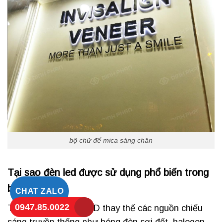
bộ chữ đế mica sáng chân
Tại sao đèn led được sử dụng phổ biến trong
bảng hiệu?
CHAT ZALO
0947.85.0022
Trang bị thêm đèn LED thay thế các nguồn chiếu