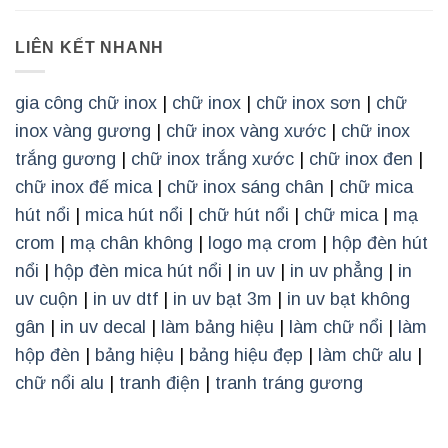
LIÊN KẾT NHANH
gia công chữ inox
|
chữ inox
|
chữ inox sơn
|
chữ
inox vàng gương
|
chữ inox vàng xước
|
chữ inox
trắng gương
|
chữ inox trắng xước
|
chữ inox đen
|
chữ inox đế mica
|
chữ inox sáng chân
|
chữ mica
hút nổi
|
mica hút nổi
|
chữ hút nổi
|
chữ mica
|
mạ
crom
|
mạ chân không
|
logo mạ crom
|
hộp đèn hút
nổi
|
hộp đèn mica hút nổi
|
in uv
|
in uv phẳng
|
in
uv cuộn
|
in uv dtf
|
in uv bạt 3m
|
in uv bạt không
gân
|
in uv decal
|
làm bảng hiệu
|
làm chữ nổi
|
làm
hộp đèn
|
bảng hiệu
|
bảng hiệu đẹp
|
làm chữ alu
|
chữ nổi alu
|
tranh điện
|
tranh tráng gương