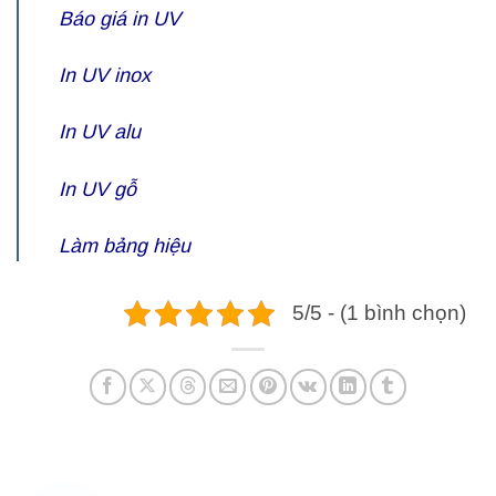
Báo giá in UV
In UV inox
In UV alu
In UV gỗ
Làm bảng hiệu
5/5 - (1 bình chọn)