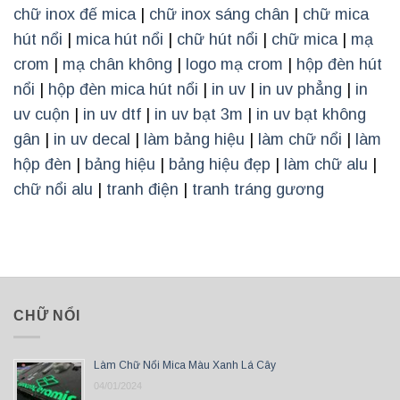
chữ inox đế mica
|
chữ inox sáng chân
|
chữ mica
hút nổi
|
mica hút nổi
|
chữ hút nổi
|
chữ mica
|
mạ
crom
|
mạ chân không
|
logo mạ crom
|
hộp đèn hút
nổi
|
hộp đèn mica hút nổi
|
in uv
|
in uv phẳng
|
in
uv cuộn
|
in uv dtf
|
in uv bạt 3m
|
in uv bạt không
gân
|
in uv decal
|
làm bảng hiệu
|
làm chữ nổi
|
làm
hộp đèn
|
bảng hiệu
|
bảng hiệu đẹp
|
làm chữ alu
|
chữ nổi alu
|
tranh điện
|
tranh tráng gương
CHỮ NỔI
Làm Chữ Nổi Mica Màu Xanh Lá Cây
04/01/2024