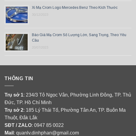
Xi Mạ Crom Logo Mercedes Benz Theo Kích Thước
30/12/2023
Báo Giá Mạ Crom Số Lượng Lớn, Sang Trọng, Theo Yêu
Cầu
20/07/2023
THÔNG TIN
Trụ sở 1
: 234/3 Tô Ngọc Vân, Phường Linh Đông, TP. Thủ
Đức, TP. Hồ Chí Minh
Trụ sở 2
: 185 Lý Thái Tổ, Phường Tân An, TP. Buôn Ma
Thuột, Đắk Lắk
SĐT / ZALO
: 0947 85 0022
Mail
: quanlv.dinhphan@gmail.com