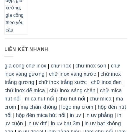
LIÊN KẾT NHANH
gia công chữ inox
|
chữ inox
|
chữ inox sơn
|
chữ
inox vàng gương
|
chữ inox vàng xước
|
chữ inox
trắng gương
|
chữ inox trắng xước
|
chữ inox đen
|
chữ inox đế mica
|
chữ inox sáng chân
|
chữ mica
hút nổi
|
mica hút nổi
|
chữ hút nổi
|
chữ mica
|
mạ
crom
|
mạ chân không
|
logo mạ crom
|
hộp đèn hút
nổi
|
hộp đèn mica hút nổi
|
in uv
|
in uv phẳng
|
in
uv cuộn
|
in uv dtf
|
in uv bạt 3m
|
in uv bạt không
gân
|
in uv decal
|
làm bảng hiệu
|
làm chữ nổi
|
làm