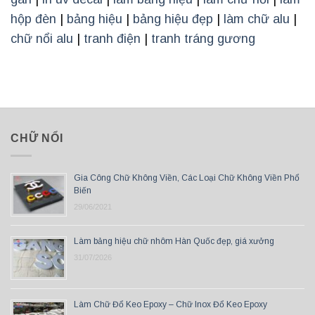
hộp đèn
|
bảng hiệu
|
bảng hiệu đẹp
|
làm chữ alu
|
chữ nổi alu
|
tranh điện
|
tranh tráng gương
CHỮ NỔI
Gia Công Chữ Không Viền, Các Loại Chữ Không Viền Phổ
Biến
29/06/2021
Làm bảng hiệu chữ nhôm Hàn Quốc đẹp, giá xưởng
31/07/2026
Làm Chữ Đổ Keo Epoxy – Chữ Inox Đổ Keo Epoxy