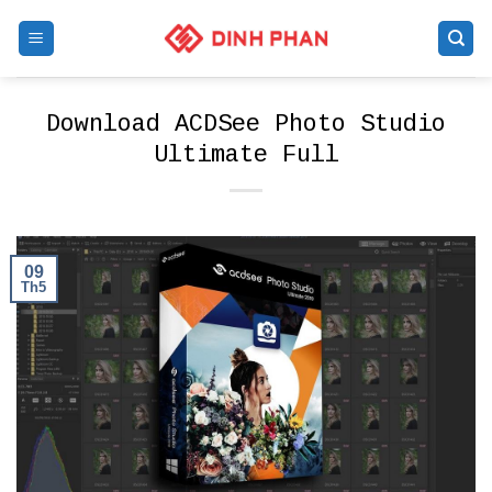
Skip
to
content
Download ACDSee Photo Studio
Ultimate Full
09
Th5