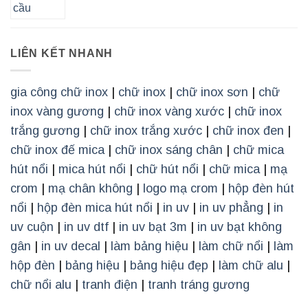
LIÊN KẾT NHANH
gia công chữ inox
|
chữ inox
|
chữ inox sơn
|
chữ
inox vàng gương
|
chữ inox vàng xước
|
chữ inox
trắng gương
|
chữ inox trắng xước
|
chữ inox đen
|
chữ inox đế mica
|
chữ inox sáng chân
|
chữ mica
hút nổi
|
mica hút nổi
|
chữ hút nổi
|
chữ mica
|
mạ
crom
|
mạ chân không
|
logo mạ crom
|
hộp đèn hút
nổi
|
hộp đèn mica hút nổi
|
in uv
|
in uv phẳng
|
in
uv cuộn
|
in uv dtf
|
in uv bạt 3m
|
in uv bạt không
gân
|
in uv decal
|
làm bảng hiệu
|
làm chữ nổi
|
làm
hộp đèn
|
bảng hiệu
|
bảng hiệu đẹp
|
làm chữ alu
|
chữ nổi alu
|
tranh điện
|
tranh tráng gương